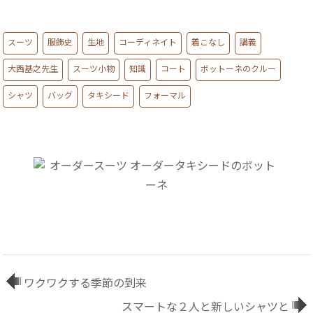
スーツ
服飾史
生地
コーディネイト
着こなし
講義
大西基之先生
スーツ小物
知識
コート
ボットーネのクルー
シャツ
バッグ
タキシード
フォーマル
ワクワクする季節の到来
スマートな２人と新しいシャツと