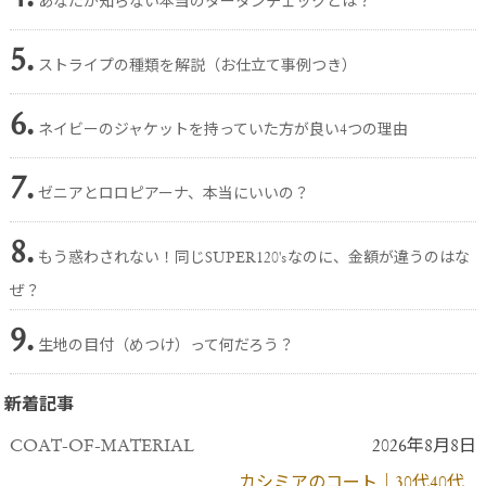
あなたが知らない本当のタータンチェックとは？
5.
ストライプの種類を解説（お仕立て事例つき）
6.
ネイビーのジャケットを持っていた方が良い4つの理由
7.
ゼニアとロロピアーナ、本当にいいの？
8.
もう惑わされない！同じSUPER120'sなのに、金額が違うのはな
ぜ？
9.
生地の目付（めつけ）って何だろう？
新着記事
COAT-OF-MATERIAL
2026年8月8日
カシミアのコート｜30代40代