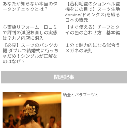
あなたが知らない本当のタ
【葛利毛織のションヘル織
ータンチェックとは？
機をこの目で】スーツ生地
dominx(ドミンクス)を織る
日本の織元
心斎橋リフォーム 口コミ
【すぐ使える】チーフとタ
で評判の洋服お直しの実態
イの色の合わせ方 基本編
は？丸ノ内店に潜入
【必見】スーツのパンツの
１分で魅力的になる似合う
裾 ダブルで結婚式に行っち
メガネの法則
ゃだめ！シングルが正解な
のはなぜ？
関連記事
納会とパラブーツと