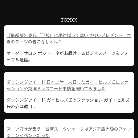
TOPICS
《最新版》彼氏（旦那）に絶対贈ってはいけないプレゼント 本
当のスーツの着こなしとは？
オーダーサロン ボットーネがお届けするビジネススーツ＆フォ
ーマル通信。 …
ダッシングツイード 日本上陸 来日したガイ・ヒルズ氏にファ
ッションや英国ドレスコード事情を聞いてみました
ダッシングツイード ガイヒルズ氏のファッション ガイ・ヒルズ
氏の姿は遠目…
スーツ好きが集う！台湾スーツウォークはアジア最大級のファッ
ションイベントだった