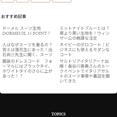
おすすめ記事
ドーメル スーツ生地
ミットナイトブルーとは？
DORMEUIL 15 POINT 7
黒より黒い生地を！ウィン
ザー公の無謀な注文
人はなぜスーツを着るの？
ネイビーのポロコート｜ビ
答えは落花生にあった！出
ジネスにも使えるモダンな
石尚三先生に聞く、スーツ
コート
服装のドレスコード フォ
サルトリアイタリアーナ出
ーマルにはブラックタイ、
版！長谷川喜美さんのトー
ホワイトタイのさらに上が
クイベントでイタリアサル
あった！？
トのスーツ事情や裏話を聞
いてきた
TOPICS