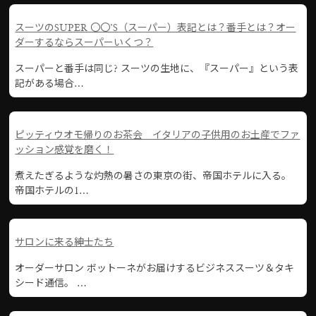
スーツのSUPER 〇〇’S（スーパー）表記とは？番手とは？オー
ダーするならスーパーいくつ？
スーパーと番手は同じ? スーツの生地に、『スーパー』という表
記がある場合…
ピッティウオモ帰りのお茶会 イタリアの子供用のお土産でファ
ッション感覚を磨く！
煮えたぎるような灼熱の暑さの東京の街、帝国ホテルに入る。
帝国ホテルの1…
サロンに来る紳士たち
オーダーサロン ボットーネがお届けするビジネススーツ＆タキ
シード通信。 …