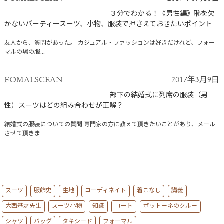
３分でわかる！《男性編》恥を欠
かないパーティースーツ、小物、服装で押さえておきたいポイント
友人から、質問があった。 カジュアル・ファッションは好きだけれど、フォー
マルの場の服...
FOMALSCEAN
2017年3月9日
部下の結婚式に列席の服装（男
性）スーツはどの組み合わせが正解？
結婚式の服装についての質問 専門家の方に教えて頂きたいことがあり、メール
させて頂きま...
スーツ
服飾史
生地
コーディネイト
着こなし
講義
大西基之先生
スーツ小物
知識
コート
ボットーネのクルー
シャツ
バッグ
タキシード
フォーマル