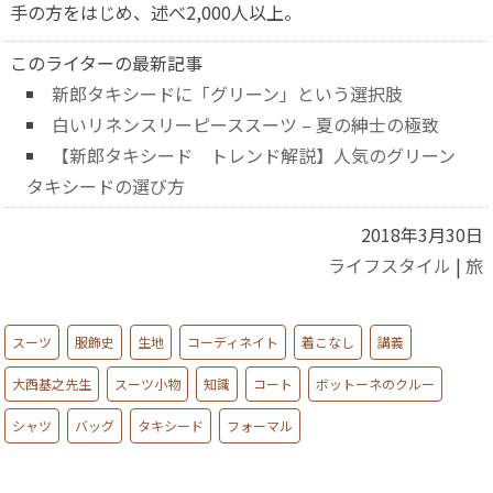
手の方をはじめ、述べ2,000人以上。
このライターの最新記事
新郎タキシードに「グリーン」という選択肢
白いリネンスリーピーススーツ – 夏の紳士の極致
【新郎タキシード トレンド解説】人気のグリーン
タキシードの選び方
2018年3月30日
ライフスタイル
|
旅
スーツ
服飾史
生地
コーディネイト
着こなし
講義
大西基之先生
スーツ小物
知識
コート
ボットーネのクルー
シャツ
バッグ
タキシード
フォーマル