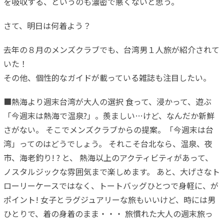
を吸収する、というのも濃密で悪くないと思う。
さて、明日は何着よう？
去年の８月のメンズクラブでも、台湾男１人旅が紹介されて
いた！
その他、個性的なガイドが載っている雑誌も注目したい。
■熱海より週末台湾が大人の選択 食って、浸かって、遊ぶ
「今週末は熱海で温泉?」。羨ましい…けど、なんだか新鮮
さがない。 そこでメンズクラブからの提案。「今週末は台
湾」ってのはどうでしょう。 それこそ台北なら、温泉、夜
市、海老釣り! ? と、 熱海以上のアクティビティがあって、
ノスタルジックな雰囲気まで楽しめます。 あと、大げさなト
ローリーケースではなく、トートバッグひとつで身軽に、が
ポイント! 女子とラグジュアリーな旅もいいけど、時には男
ひとりで、着の身着のまま・・・ 旅慣れた大人の週末旅っ