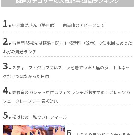
関連カテゴリーの人気記事 週間ランキング
1.
中村章浩さん（美容師） 南青山のアビー２にて
2.
古無門 移転先は横浜・関内！ 桜新町（弦巻）の住宅街にあった
お好み焼きランチ
3.
スティーブ・ジョブズはスーツを着ていた！黒のタートルネッ
クだけではなかった理由
4.
表参道のガレット専門カフェでランチがおすすめ！ブレッツカ
フェ クレープリー 表参道店
5.
松はじめ 私のプロフィール
6.
よみうりランドに２歳と５歳