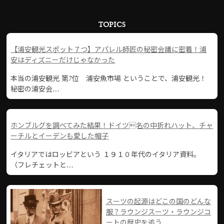
TOPICS
【浦安観光スポット７つ】アパレル師匠の秘密会議に密着！浦
安はディズニーだけじゃなかった
本当の浦安観光 第7位 浦安魚市場 ということで、浦安観光！
秘密の浦安会…
ホンブルグを調べてみた結果！ドイツ名の中折れハット、チャ
ーチルとイーデンも愛した帽子
イタリアではロッビアという １９１０年代のイタリア資料。
（フレチェットと…
スーツの起源はどこの国のどんな
服？ラウンジスーツ・ラウンジコ
ートの歴史を追う