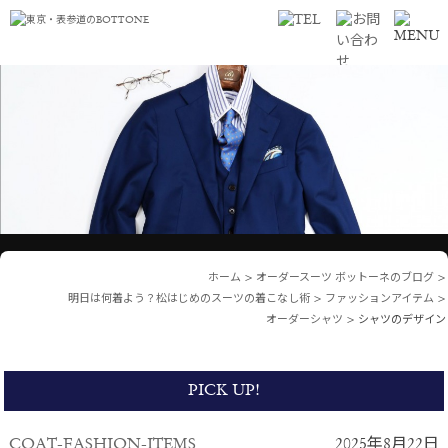
ホーム
>
オーダースーツ ボットーネのブログ
>
明日は何着よう？松はじめのスーツの着こなし術
>
ファッションアイテム
>
オーダーシャツ
>
シャツのデザイン
PICK UP!
COAT-FASHION-ITEMS
2025年8月22日