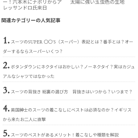
ー！六本木にナポリからア
太陽に強い玉虫色の生地
レッサンドロ氏来日
関連カテゴリーの人気記事
1.
スーツのSUPER 〇〇’S（スーパー）表記とは？番手とは？オー
ダーするならスーパーいくつ？
2.
ボタンダウンにネクタイはおかしい？ノーネクタイ？実はカジュ
アルなシャツではなかった
3.
スーツの背抜き 総裏の選び方 背抜きはいつから？いつまで？
4.
英国紳士のスーツの着こなしにベストは必須なのか？イギリス
から来たお二人に直撃
5.
スーツのベストがあるメリット！着こなしや種類を解説