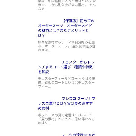
結論 中国経由で入った素材だから 安
価で、しかも耐久度が高い素材。 そん
なメ…
【保存版】初めての
オーダースーツ オーダーメイド
の魅力とは？またデメリットと
は？
様々な素材からテーマや自分好みを選
ぶ、オーダースーツ。 選択肢や組み合
わせは…
チェスターからトレ
ンチまでコート選び 種類や特徴
を解説
チェスターフィールドコート やはり王
道、鉄板のコートといえばチェスター
フィー…
フレスコ スーツ！フ
レスコ生地とは？実は夏のおすす
め素材
ボットーネの夏の定番は”フレスコ”
「夏の素材」というと、思い浮かべる
のはリ…
スーツの流行2018 オ