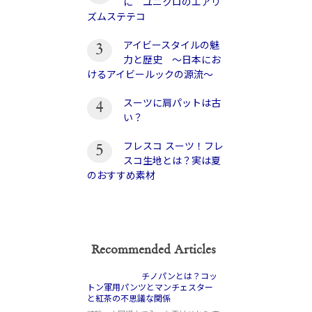
に ユニクロのエアリ
ズムステテコ
アイビースタイルの魅
3
力と歴史 〜日本にお
けるアイビールックの源流〜
スーツに肩パットは古
4
い？
フレスコ スーツ！フレ
5
スコ生地とは？実は夏
のおすすめ素材
Recommended Articles
チノパンとは？コッ
トン軍用パンツとマンチェスター
と紅茶の不思議な関係