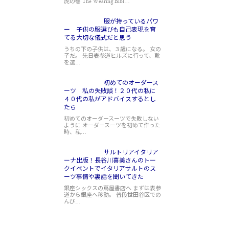
虎の巻 The Wearing Bibl…
服が持っているパワ
ー 子供の服選びも自己表現を育
てる大切な儀式だと思う
うちの下の子供は、３歳になる。 女の
子だ。 先日表参道ヒルズに行って、靴
を選…
初めてのオーダース
ーツ 私の失敗談！２０代の私に
４０代の私がアドバイスするとし
たら
初めてのオーダースーツで失敗しない
ように オーダースーツを初めて作った
時、私…
サルトリアイタリア
ーナ出版！長谷川喜美さんのトー
クイベントでイタリアサルトのス
ーツ事情や裏話を聞いてきた
銀座シックスの蔦屋書店へ まずは表参
道から銀座へ移動。 普段世田谷区での
んび…