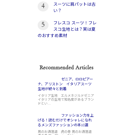
スーツに肩パットは古
4
い？
フレスコ スーツ！フレ
5
スコ生地とは？実は夏
のおすすめ素材
Recommended Articles
ゼニア、ロロピアー
ナ、アリストン イタリアスーツ
生地が続々と到着
イタリア生地 エルメネジルドゼニア
イタリアの生地で知名度があるブラン
ドとい…
ファッション力を上
げる！読むだけでオシャレになれ
るメンズファッションの本10選
男のお洒落道 虎の巻 男のお洒落道