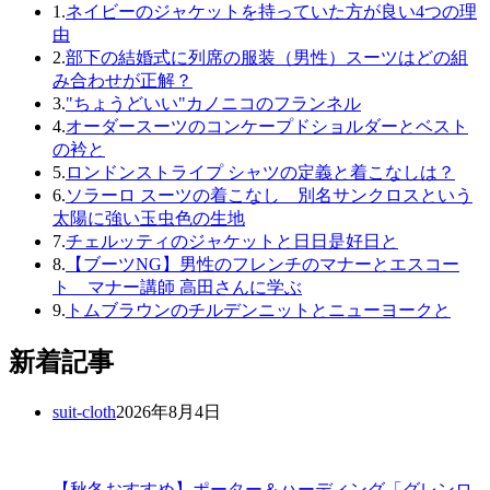
1.
ネイビーのジャケットを持っていた方が良い4つの理
由
2.
部下の結婚式に列席の服装（男性）スーツはどの組
み合わせが正解？
3.
"ちょうどいい"カノニコのフランネル
4.
オーダースーツのコンケープドショルダーとベスト
の衿と
5.
ロンドンストライプ シャツの定義と着こなしは？
6.
ソラーロ スーツの着こなし 別名サンクロスという
太陽に強い玉虫色の生地
7.
チェルッティのジャケットと日日是好日と
8.
【ブーツNG】男性のフレンチのマナーとエスコー
ト マナー講師 高田さんに学ぶ
9.
トムブラウンのチルデンニットとニューヨークと
新着記事
suit-cloth
2026年8月4日
【秋冬おすすめ】ポーター＆ハーディング「グレンロ