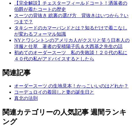
【完全解説】チェスターフィールドコート！洒落者の
伯爵が着たコートの歴史
スーツの背抜き 総裏の選び方 背抜きはいつから？い
つまで？
タキシードのカマーバンドとは？知るだけで着こなし
が変わるフォーマル知識
NYとワシントンのアメリカ人がクスリと笑う日本人の
洋服と仕草 著者の安積陽子氏＆大西基之先生の話
初めてのオーダースーツ 私の失敗談！２０代の私に
４０代の私がアドバイスするとしたら
関連記事
オーダースーツ の生地見本！かっこいいのはどれか？
コーデュロイの着回しと妻の誕生日と
真北の法則
関連カテゴリーの人気記事 週間ランキ
ング