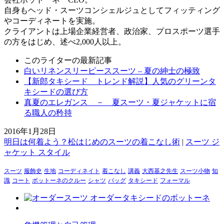
自身もヘッド・スーツコンシェルジュとしてフィッティング
やコーディネートを実施。
クライアントは上場企業経営者、政治家、プロスポーツ選手
の方をはじめ、述べ2,000人以上。
このライターの最新記事
白いリネンスリーピーススーツ – 夏の紳士の極致
【新郎タキシード トレンド解説】人気のグリーンタ
キシードの選び方
真夏のエレガンス － 夏スーツ・夏ジャケットに宿
る職人の矜持
2016年1月28日
明日は何着よう？松はじめのスーツの着こなし術
|
スーツ ジ
ャケット スタイル
スーツ
服飾史
生地
コーディネイト
着こなし
講義
大西基之先生
スーツ小物
知
識
コート
ボットーネのクルー
シャツ
バッグ
タキシード
フォーマル