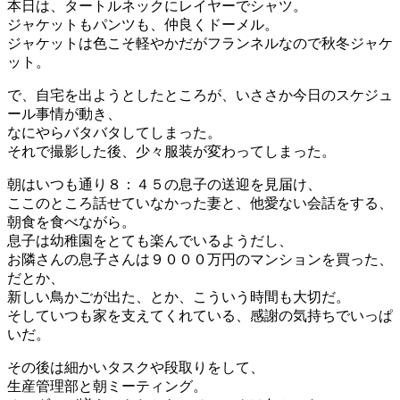
本日は、タートルネックにレイヤーでシャツ。
ジャケットもパンツも、仲良くドーメル。
ジャケットは色こそ軽やかだがフランネルなので秋冬ジャケ
ット。
で、自宅を出ようとしたところが、いささか今日のスケジュ
ール事情が動き、
なにやらバタバタしてしまった。
それで撮影した後、少々服装が変わってしまった。
朝はいつも通り８：４５の息子の送迎を見届け、
ここのところ話せていなかった妻と、他愛ない会話をする、
朝食を食べながら。
息子は幼稚園をとても楽んでいるようだし、
お隣さんの息子さんは９０００万円のマンションを買った、
だとか、
新しい鳥かごが出た、とか、こういう時間も大切だ。
そしていつも家を支えてくれている、感謝の気持ちでいっぱ
いだ。
その後は細かいタスクや段取りをして、
生産管理部と朝ミーティング。