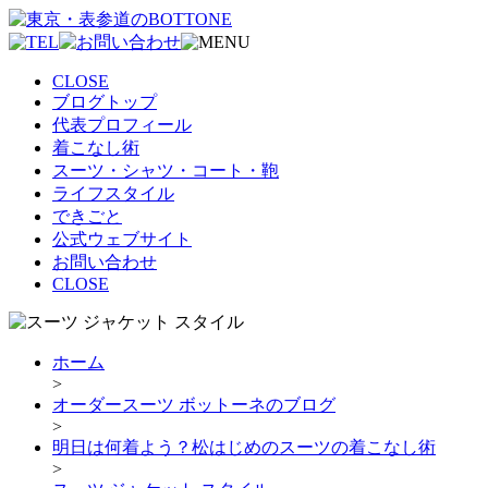
CLOSE
ブログトップ
代表プロフィール
着こなし術
スーツ・シャツ・コート・鞄
ライフスタイル
できごと
公式ウェブサイト
お問い合わせ
CLOSE
ホーム
>
オーダースーツ ボットーネのブログ
>
明日は何着よう？松はじめのスーツの着こなし術
>