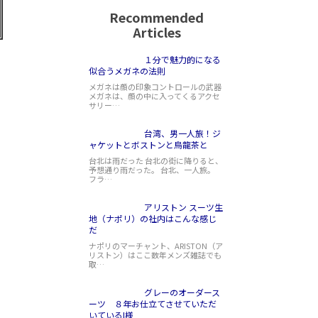
Recommended
Articles
１分で魅力的になる
似合うメガネの法則
メガネは顔の印象コントロールの武器
メガネは、顔の中に入ってくるアクセ
サリー…
台湾、男一人旅！ジ
ャケットとボストンと烏龍茶と
台北は雨だった 台北の街に降りると、
予想通り雨だった。 台北、一人旅。
フラ…
アリストン スーツ生
地（ナポリ）の社内はこんな感じ
だ
ナポリのマーチャント、ARISTON（ア
リストン）はここ数年メンズ雑誌でも
取…
グレーのオーダース
ーツ ８年お仕立てさせていただ
いているI様