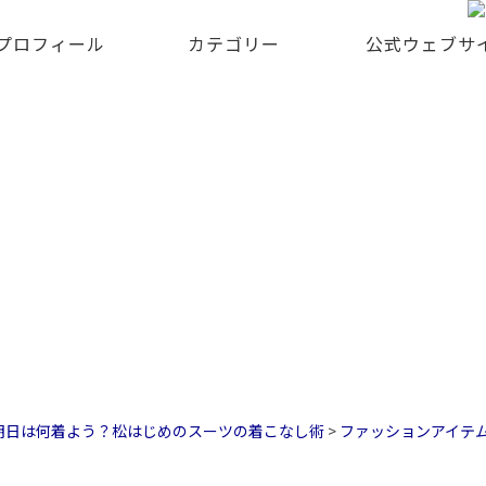
 プロフィール
カテゴリー
公式ウェブサ
ガラ・ディナーにはタキシードが必須｜
明日は何着よう？松はじめのスーツの着こなし術
>
ファッションアイテ