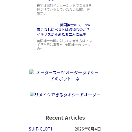
最初は偶然インターネットでこちらを
見つけていらしていただいたI様。 体
型が小…
英国紳士のスーツの
着こなしにベストは必須なのか？
イギリスから来たお二人に直撃
英国紳士の服に対しての考え方は？ ま
ず見た目は重要だ . 英国紳士のスーツ
の…
Recent Articles
SUIT-CLOTH
2026年8月4日