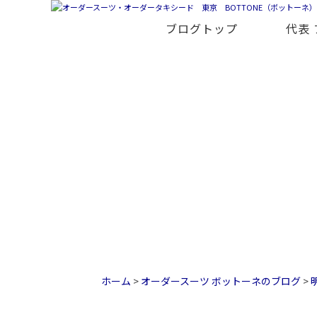
ブログトップ
代表
.
"春夏ジャケット"は見た目が重要...
ホーム
>
オーダースーツ ボットーネのブログ
>