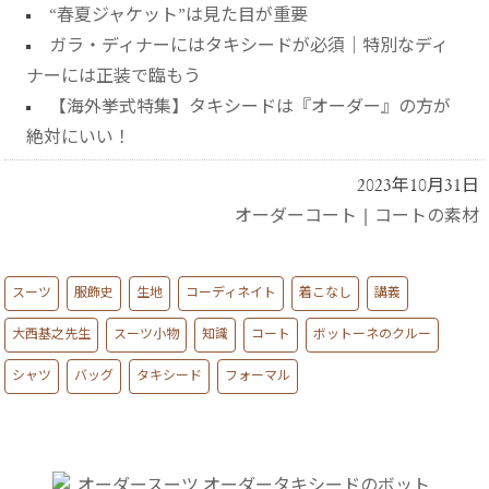
“春夏ジャケット”は見た目が重要
ガラ・ディナーにはタキシードが必須｜特別なディ
ナーには正装で臨もう
【海外挙式特集】タキシードは『オーダー』の方が
絶対にいい！
2023年10月31日
オーダーコート
|
コートの素材
スーツ
服飾史
生地
コーディネイト
着こなし
講義
大西基之先生
スーツ小物
知識
コート
ボットーネのクルー
シャツ
バッグ
タキシード
フォーマル