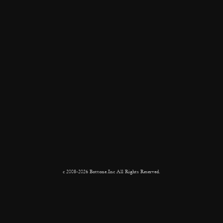
c 2008-2026 Bottone.Inc All Rights Reserved.