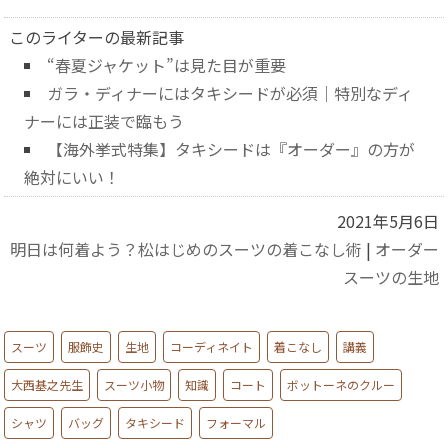
このライターの最新記事
“春夏ジャケット”は見た目が重要
ガラ・ディナーにはタキシードが必須｜特別なディ
ナーには正装で臨もう
【海外挙式特集】タキシードは『オーダー』の方が
絶対にいい！
2021年5月6日
明日は何着よう？松はじめのスーツの着こなし術
|
オーダー
スーツの生地
スーツ
服飾史
生地
コーディネイト
着こなし
講義
大西基之先生
スーツ小物
知識
コート
ボットーネのクルー
シャツ
バッグ
タキシード
フォーマル