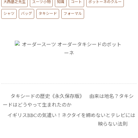
大西基之先生
スーツ小物
知識
コート
ボットーネのクルー
シャツ
バッグ
タキシード
フォーマル
タキシードの歴史《永久保存版》 由来は地名？タキシ
ードはどうやって生まれたのか
イギリスBBCの気遣い！ネクタイを締めないとテレビには
映らない法則