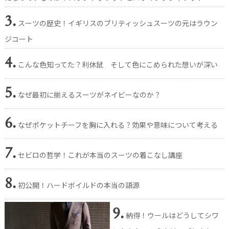
3.
スーツの歴史！イギリスのブリティッシュスーツの元はラウン
ジコート
4.
こんな色知ってた？利休鼠 そして色にこめられた想いが深い
5.
なぜ最初に揃えるスーツがネイビーなのか？
6.
なぜポケットチーフを胸に入れる？効果や意味について考える
7.
セビロの哲学！これが本当のスーツの着こなし講座
8.
初公開！ハードボイルドの本当の語源
9.
納得！ウールはどうしてシワ