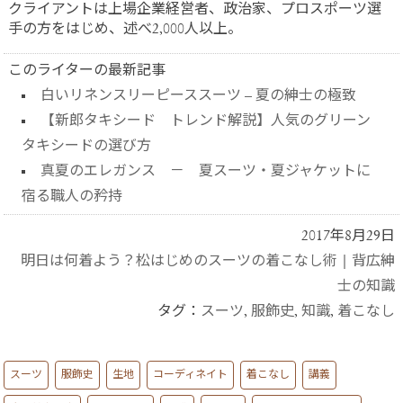
クライアントは上場企業経営者、政治家、プロスポーツ選
手の方をはじめ、述べ2,000人以上。
このライターの最新記事
白いリネンスリーピーススーツ – 夏の紳士の極致
【新郎タキシード トレンド解説】人気のグリーン
タキシードの選び方
真夏のエレガンス － 夏スーツ・夏ジャケットに
宿る職人の矜持
2017年8月29日
明日は何着よう？松はじめのスーツの着こなし術
|
背広紳
士の知識
タグ：
スーツ
,
服飾史
,
知識
,
着こなし
スーツ
服飾史
生地
コーディネイト
着こなし
講義