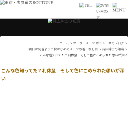
ホーム
>
オーダースーツ ボットーネのブログ
>
明日は何着よう？松はじめのスーツの着こなし術
>
背広紳士の知識
>
こんな色知ってた？利休鼠 そして色にこめられた想いが深い
こんな色知ってた？利休鼠 そして色にこめられた想いが深
い