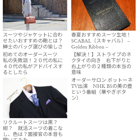
スーツやジャケットに合わ
春夏おすすめスーツ生地！
せたいおすすめの鞄とは？
SCABAL（スキャバル） –
紳士のバッグ選びの愉しさ
Golden Ribbon –
初めてのオーダースーツ
【解決！】ストライプのネ
私の失敗談！２０代の私に
クタイの向き 右下がりと
４０代の私がアドバイスす
右上がりの２種類の本当の
るとしたら
意味
オーダーサロン ボットーネ
TV出演 NHK BSの美の壺
という番組（華やぎボタ
ン）
リクルートスーツは黒？
紺？ 就活スーツの着こな
し、色は？面接官の本音も