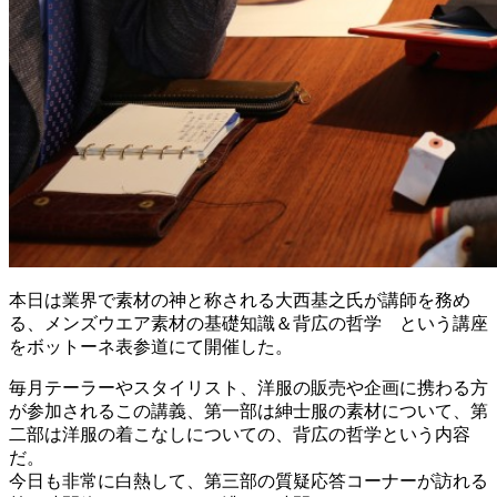
本日は業界で素材の神と称される大西基之氏が講師を務め
る、メンズウエア素材の基礎知識＆背広の哲学 という講座
をボットーネ表参道にて開催した。
毎月テーラーやスタイリスト、洋服の販売や企画に携わる方
が参加されるこの講義、第一部は紳士服の素材について、第
二部は洋服の着こなしについての、背広の哲学という内容
だ。
今日も非常に白熱して、第三部の質疑応答コーナーが訪れる