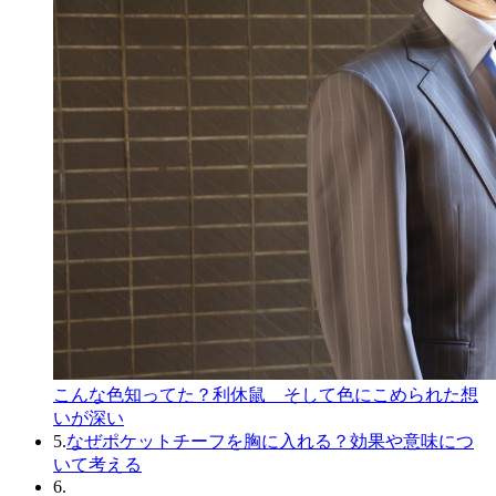
こんな色知ってた？利休鼠 そして色にこめられた想
いが深い
5.
なぜポケットチーフを胸に入れる？効果や意味につ
いて考える
6.