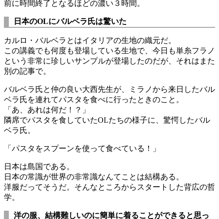
前に時間終了となるほどの濃い３時間。
日本のOLにバルベラ氏は驚いた
カルロ・バルベラとはイタリアの生地の織元だ。
この講義でも何度も登場している生地で、今日も単糸フラノ
という非常に珍しいサンプルが登場したのだが、それはまた
別の記事で。
バルベラ氏と仲の良い大西先生が、ミラノから来日したバル
ベラ氏を連れてパスタを食べに行ったときのこと。
「あ、あれは何だ！？」
隣席でパスタを食していたOLたちの様子に、驚愕したバル
ベラ氏。
「パスタをスプーンを使って食べている！」
日本は島国である。
日本の常識が世界の非常識なんてことは結構ある。
洋服だってそうだ。そんなところからスタートした背広の哲
学。
洋の服、結構難しいのに簡単に着ることができると思っ