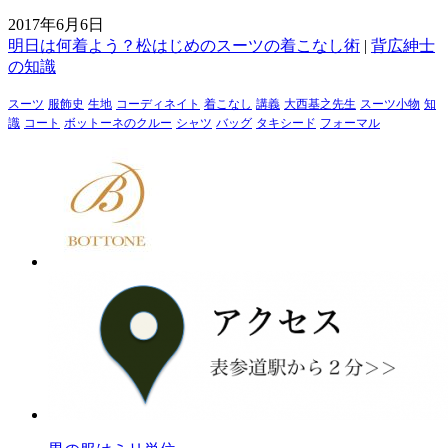
2017年6月6日
明日は何着よう？松はじめのスーツの着こなし術
|
背広紳士
の知識
スーツ
服飾史
生地
コーディネイト
着こなし
講義
大西基之先生
スーツ小物
知
識
コート
ボットーネのクルー
シャツ
バッグ
タキシード
フォーマル