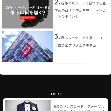
2.
新郎タキシードに合わせる靴
下の色は？完璧な足元コーディネ
ートのポイント
3.
夏はステテコで快適に ユニ
クロのエアリズムステテコ
TOPICS
服装のドレスコード フォーマル