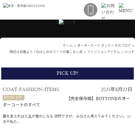
ホーム
>
オーダースーツ ボットーネのブログ
>
明日は何着よう？松はじめのスーツの着こなし術
>
ファッションアイテム
>
ハット
PICK UP!
COAT-FASHION-ITEMS
2025年8月22日
PICK UP!
【完全保存版】BOTTONEのオー
ダーコートのすべて
服を変えれば人生が豊かになる 突然ですが、みなさん考えてみてください。 い
まや私た...