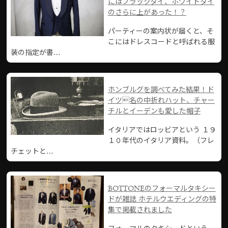
にはブラックタイ、ホワイトタイ
のさらに上があった！？
パーティーの案内状が届くと、そ
こにはドレスコードと呼ばれる服
装の指定が書…
ホンブルグを調べてみた結果！ド
イツ名の中折れハット、チャー
チルとイーデンも愛した帽子
イタリアではロッビアという １９
１０年代のイタリア資料。（フレ
チェットと…
BOTTONEのフォーマルタキシー
ドが雑誌 ホテルウエディングの特
集で掲載されました