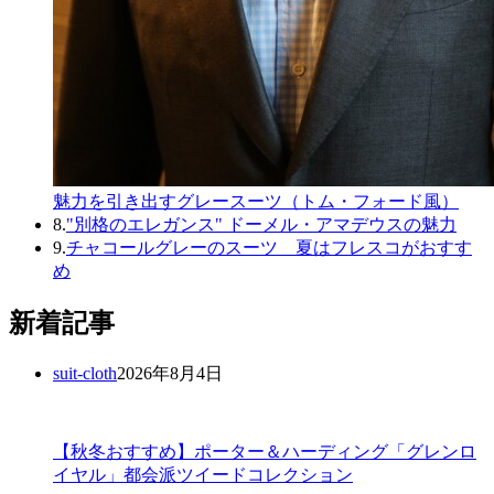
魅力を引き出すグレースーツ（トム・フォード風）
8.
"別格のエレガンス" ドーメル・アマデウスの魅力
9.
チャコールグレーのスーツ 夏はフレスコがおすす
め
新着記事
suit-cloth
2026年8月4日
【秋冬おすすめ】ポーター＆ハーディング「グレンロ
イヤル」都会派ツイードコレクション