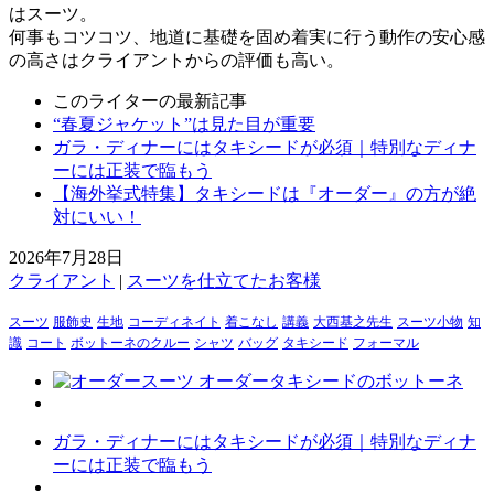
はスーツ。
何事もコツコツ、地道に基礎を固め着実に行う動作の安心感
の高さはクライアントからの評価も高い。
このライターの最新記事
“春夏ジャケット”は見た目が重要
ガラ・ディナーにはタキシードが必須｜特別なディナ
ーには正装で臨もう
【海外挙式特集】タキシードは『オーダー』の方が絶
対にいい！
2026年7月28日
クライアント
|
スーツを仕立てたお客様
スーツ
服飾史
生地
コーディネイト
着こなし
講義
大西基之先生
スーツ小物
知
識
コート
ボットーネのクルー
シャツ
バッグ
タキシード
フォーマル
ガラ・ディナーにはタキシードが必須｜特別なディナ
ーには正装で臨もう