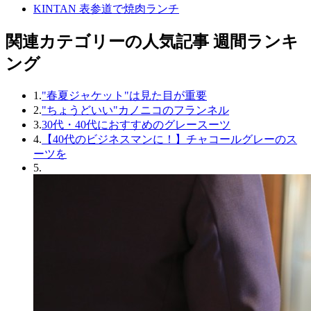
KINTAN 表参道で焼肉ランチ
関連カテゴリーの人気記事 週間ランキ
ング
1.
"春夏ジャケット"は見た目が重要
2.
"ちょうどいい"カノニコのフランネル
3.
30代・40代におすすめのグレースーツ
4.
【40代のビジネスマンに！】チャコールグレーのス
ーツを
5.