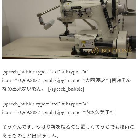
[speech_bubble type=”std” subtype=”a”
icon=”7Q6A8822_result2.jpg” name=”大西 基之” ]普通そん
なの出来ないもん。 [/speech_bubble]
[speech_bubble type=”std” subtype=”a”
icon=”7Q6A8822_result1.jpg” name=”内本久美子” ]
そうなんです、
やはり衿を触るのは難しくてうちでも技術の
あるものしか出来ません。