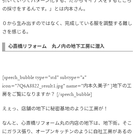
引いていってパターン化する、だからマイナスをするところ
の採寸をするんです。」とは内本さん。
０から生み出すのではなく、完成している服を調整する難し
さを感じる。
心斎橋リフォーム 丸ノ内の地下工房に潜入
[speech_bubble type=”std” subtype=”a”
icon=”7Q6A8822_result1.jpg” name=”内本久美子” ]地下の工
房をご覧になりますか？ [/speech_bubble]
えぇっ、店舗の地下に秘密基地のように工房が！
なんと、心斎橋リフォーム丸の内店の地下は、地下街。そこ
にガラス張り、オープンキッチンのように自社工房があるの