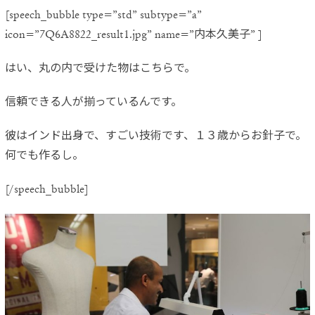
[speech_bubble type=”std” subtype=”a”
icon=”7Q6A8822_result1.jpg” name=”内本久美子” ]
はい、丸の内で受けた物はこちらで。
信頼できる人が揃っているんです。
彼はインド出身で、すごい技術です、１３歳からお針子で。
何でも作るし。
[/speech_bubble]