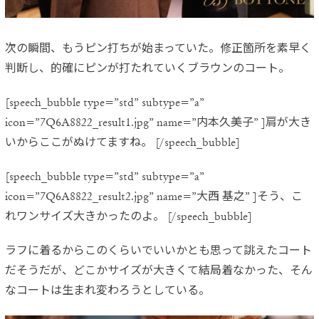
次の瞬間、もうピン打ちが始まっていた。修正箇所を素早く
判断し、的確にピンが打たれていくブラウンのコート。
[speech_bubble type=”std” subtype=”a”
icon=”7Q6A8822_result1.jpg” name=”内本久美子” ]肩が大き
いからここがぬけてますね。 [/speech_bubble]
[speech_bubble type=”std” subtype=”a”
icon=”7Q6A8822_result2.jpg” name=”大西 基之” ]そう、こ
れワンサイズ大きかったのよ。 [/speech_bubble]
ラフに着るからこのくらいでいいかとも思って誂えたコート
だそうだが、どこかサイズが大きくて結局着なかった、そん
なコートは生まれ変わろうとしている。