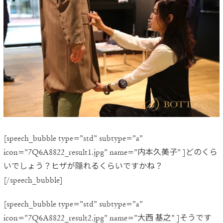
[speech_bubble type=”std” subtype=”a”
icon=”7Q6A8822_result1.jpg” name=”内本久美子” ]どのくら
いでしょう？ヒザが隠れるくらいですかね？
[/speech_bubble]
[speech_bubble type=”std” subtype=”a”
icon=”7Q6A8822_result2.jpg” name=”大西 基之” ]そうです