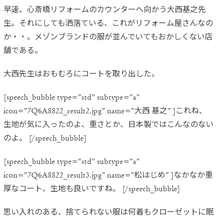
早速、心斎橋リフォームのカウンターへ向かう大西基之先
生。それにしても洒落ている、これがリフォーム屋さんなの
か・・。メゾンブランドの服が並んでいてもおかしくない店
舗である。
大西先生はおもむろにコートを取り出した。
[speech_bubble type=”std” subtype=”a”
icon=”7Q6A8822_result2.jpg” name=”大西 基之” ]これね、
生地が気に入ったのよ、重さとか、日本製ではこんなのない
のよ。 [/speech_bubble]
[speech_bubble type=”std” subtype=”a”
icon=”7Q6A8822_result3.jpg” name=”松はじめ” ]なかなか重
厚なコート、生地も良いですね。 [/speech_bubble]
思い入れのある、捨てられない服は何着もクローゼットに眠