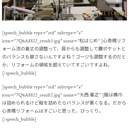
[speech_bubble type=”std” subtype=”a”
icon=”7Q6A8822_result3.jpg” name=”松はじめ” ]心斎橋リフ
ォーム流の着丈の調整って、肩からも調整して腰ポケットと
のバランスも崩さないんですよね？ゴージも調整するのだと
か、リフォームの領域を超えていてすごいですよね。
[/speech_bubble]
[speech_bubble type=”std” subtype=”a”
icon=”7Q6A8822_result2.jpg” name=”大西 基之” ]服は横巾
は詰められるけど縦を詰めたら
バランスが悪くなる。だから
心斎橋リフォームはすごいと思った、びっくり。
[/speech_bubble]