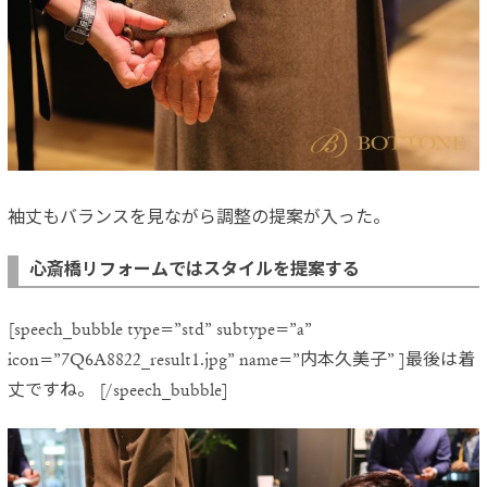
袖丈もバランスを見ながら調整の提案が入った。
心斎橋リフォームではスタイルを提案する
[speech_bubble type=”std” subtype=”a”
icon=”7Q6A8822_result1.jpg” name=”内本久美子” ]最後は着
丈ですね。 [/speech_bubble]