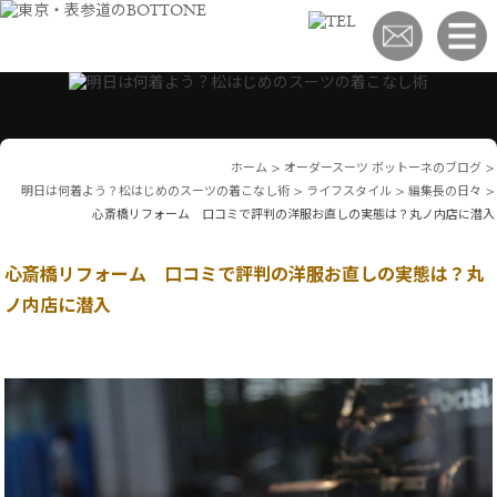
ホーム
>
オーダースーツ ボットーネのブログ
>
明日は何着よう？松はじめのスーツの着こなし術
>
ライフスタイル
>
編集長の日々
>
心斎橋リフォーム 口コミで評判の洋服お直しの実態は？丸ノ内店に潜入
心斎橋リフォーム 口コミで評判の洋服お直しの実態は？丸
ノ内店に潜入