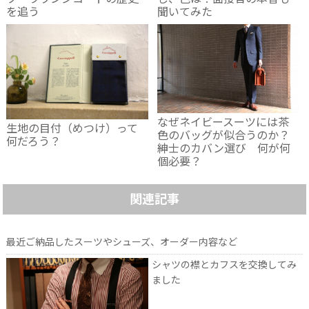
ツ・ラウンジコートの歴史
し、色は？面接官の本音も
を追う
聞いてみた
なぜネイビースーツには茶
生地の目付（めつけ）って
色のバッグが似合うのか？
何だろう？
紳士のカバン選び 何が何
個必要？
関連記事
最近ご納品したスーツやシューズ、オーダー内容など
シャツの襟とカフスを交換してみ
ました