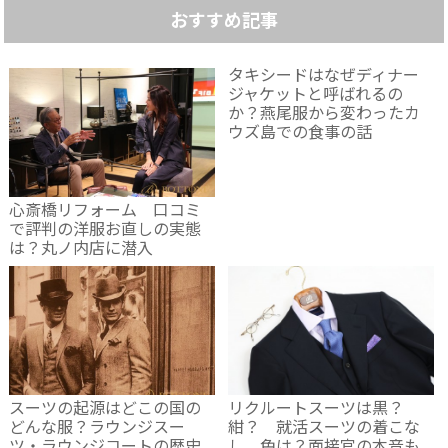
おすすめ記事
タキシードはなぜディナー
ジャケットと呼ばれるの
か？燕尾服から変わったカ
ウズ島での食事の話
心斎橋リフォーム 口コミ
で評判の洋服お直しの実態
は？丸ノ内店に潜入
スーツの起源はどこの国の
リクルートスーツは黒？
どんな服？ラウンジスー
紺？ 就活スーツの着こな