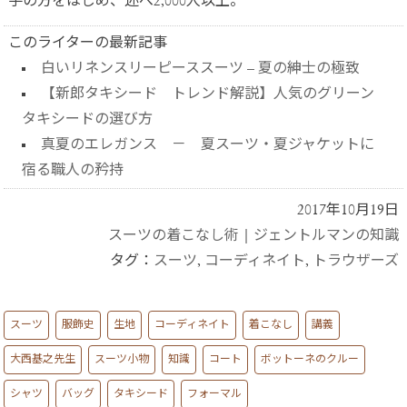
手の方をはじめ、述べ2,000人以上。
このライターの最新記事
白いリネンスリーピーススーツ – 夏の紳士の極致
【新郎タキシード トレンド解説】人気のグリーン
タキシードの選び方
真夏のエレガンス － 夏スーツ・夏ジャケットに
宿る職人の矜持
2017年10月19日
スーツの着こなし術
|
ジェントルマンの知識
タグ：
スーツ
,
コーディネイト
,
トラウザーズ
スーツ
服飾史
生地
コーディネイト
着こなし
講義
大西基之先生
スーツ小物
知識
コート
ボットーネのクルー
シャツ
バッグ
タキシード
フォーマル