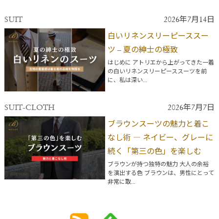
SUIT
2026年7月14日
白いリネンスリーピーススー
ツ – 夏の紳士の極致
はじめに アトリエから上がってきた一着
の白いリネンスリーピーススーツを前
に、私は深い...
SUIT-CLOTH
2026年7月7日
ブラウンスーツの魅力と着こ
なし術 ― ネイビー、グレーに
続く「第三の色」を楽しむ
ブラウンが持つ独特の魅力 大人の余裕
を演出する色 ブラウンは、男性にとって
非常に取...