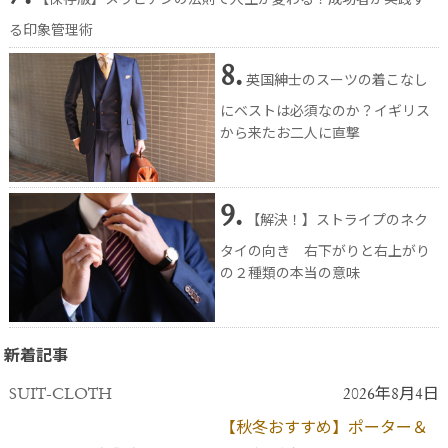
【保存版】メラビアンの法則で人生が変わる！成功者が実践す
る印象管理術
8.
英国紳士のスーツの着こなし
にベストは必須なのか？イギリス
から来たお二人に直撃
9.
【解決！】ストライプのネク
タイの向き 右下がりと右上がり
の２種類の本当の意味
新着記事
SUIT-CLOTH
2026年8月4日
【秋冬おすすめ】ポーター＆