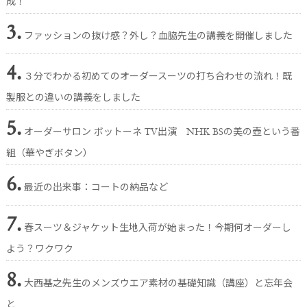
成！
3.
ファッションの抜け感？外し？血脇先生の講義を開催しました
4.
３分でわかる初めてのオーダースーツの打ち合わせの流れ！既
製服との違いの講義をしました
5.
オーダーサロン ボットーネ TV出演 NHK BSの美の壺という番
組（華やぎボタン）
6.
最近の出来事：コートの納品など
7.
春スーツ＆ジャケット生地入荷が始まった！今期何オーダーし
よう？ワクワク
8.
大西基之先生のメンズウエア素材の基礎知識（講座）と忘年会
と