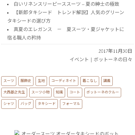
白いリネンスリーピーススーツ – 夏の紳士の極致
【新郎タキシード トレンド解説】人気のグリーン
タキシードの選び方
真夏のエレガンス － 夏スーツ・夏ジャケットに
宿る職人の矜持
2017年11月30日
イベント
|
ボットーネの日々
スーツ
服飾史
生地
コーディネイト
着こなし
講義
大西基之先生
スーツ小物
知識
コート
ボットーネのクルー
シャツ
バッグ
タキシード
フォーマル