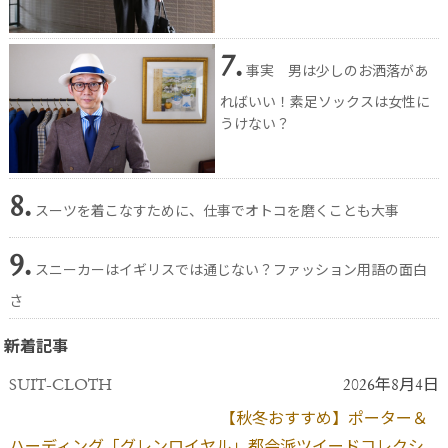
7.
事実 男は少しのお洒落があ
ればいい！素足ソックスは女性に
うけない？
8.
スーツを着こなすために、仕事でオトコを磨くことも大事
9.
スニーカーはイギリスでは通じない？ファッション用語の面白
さ
新着記事
SUIT-CLOTH
2026年8月4日
【秋冬おすすめ】ポーター＆