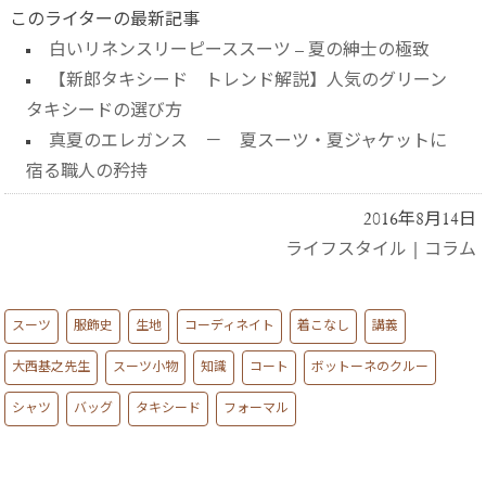
このライターの最新記事
白いリネンスリーピーススーツ – 夏の紳士の極致
【新郎タキシード トレンド解説】人気のグリーン
タキシードの選び方
真夏のエレガンス － 夏スーツ・夏ジャケットに
宿る職人の矜持
2016年8月14日
ライフスタイル
|
コラム
スーツ
服飾史
生地
コーディネイト
着こなし
講義
大西基之先生
スーツ小物
知識
コート
ボットーネのクルー
シャツ
バッグ
タキシード
フォーマル