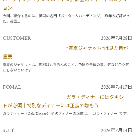
ハーディング「グレンロイヤル」都会派ツイードコレクシ
ョン
今回ご紹介するのは、英国の名門「ポーター＆ハーディング」 昨年大好評だっ
た、英国...
CUSTOMER
2026年7月28日
“春夏ジャケット”は見た目が
重要
春夏のジャケットは、素材はもちろんのこと、色味や全体の雰囲気など色々気
にしないといけま...
FOMAL
2026年7月17日
ガラ・ディナーにはタキシー
ドが必須｜特別なディナーには正装で臨もう
ガラディナー（Gala Dinner） そのディナーの正体は、 ガラ・ディナー です...
SUIT
2026年7月14日