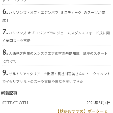
よう？ワクワク
6.
ハリソンズ・オブ・エジンバラ -ミスティーク- のスーツが完
成！
7.
ハリソンズ オブ エジンバラのジェームスダンスフォード氏に聞
く英国スーツ事情
8.
大西基之先生のメンズウエア素材の基礎知識 講座のスタート
に向けて
9.
サルトリアイタリアーナ出版！長谷川喜美さんのトークイベント
でイタリアサルトのスーツ事情や裏話を聞いてきた
新着記事
SUIT-CLOTH
2026年8月4日
【秋冬おすすめ】ポーター＆