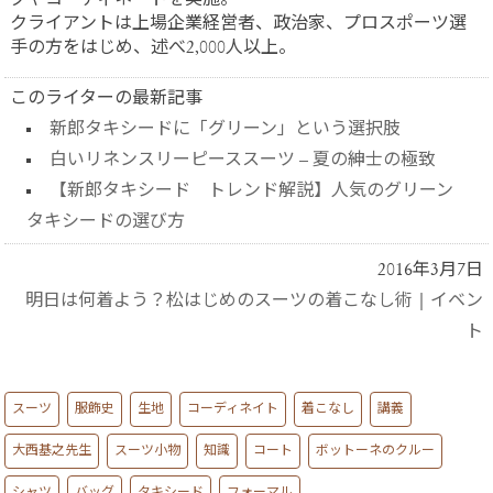
グやコーディネートを実施。
クライアントは上場企業経営者、政治家、プロスポーツ選
手の方をはじめ、述べ2,000人以上。
このライターの最新記事
新郎タキシードに「グリーン」という選択肢
白いリネンスリーピーススーツ – 夏の紳士の極致
【新郎タキシード トレンド解説】人気のグリーン
タキシードの選び方
2016年3月7日
明日は何着よう？松はじめのスーツの着こなし術
|
イベン
ト
スーツ
服飾史
生地
コーディネイト
着こなし
講義
大西基之先生
スーツ小物
知識
コート
ボットーネのクルー