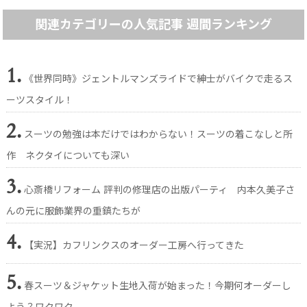
関連カテゴリーの人気記事 週間ランキング
1.
《世界同時》ジェントルマンズライドで紳士がバイクで走るス
ーツスタイル！
2.
スーツの勉強は本だけではわからない！スーツの着こなしと所
作 ネクタイについても深い
3.
心斎橋リフォーム 評判の修理店の出版パーティ 内本久美子さ
んの元に服飾業界の重鎮たちが
4.
【実況】カフリンクスのオーダー工房へ行ってきた
5.
春スーツ＆ジャケット生地入荷が始まった！今期何オーダーし