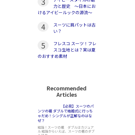
3
力と歴史 〜日本にお
けるアイビールックの源流〜
4
スーツに肩パットは古
い？
5
フレスコ スーツ！フレ
スコ生地とは？実は夏
のおすすめ素材
Recommended
Articles
【必見】スーツのパ
ンツの裾 ダブルで結婚式に行っち
ゃだめ！シングルが正解なのはな
ぜ？
結論！スーツの裾 ダブルはカジュア
ル 結論からいえば、スーツの裾のダブ