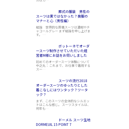
ルはカ…
葬式の服装 男性の
スーツは黒ではなかった？喪服の
マナーと心（男性編）
結論 世界的な葬儀スーツは濃紺やチ
ャコールグレー まず結論を申し上げま
す。 …
ボットーネでオーダ
ースーツ制作させていただいた経
営者M様にお話をお伺いしました
初めてのオーダースーツ体験について
中之丸： これまで、お仕事で着用する
スー…
スーツの流行2018
オーダースーツのゆったりとした
着こなしにはワンタック？ツータ
ック？
まず、このスーツの全体的なシルエッ
トはこんな感じ。 スーツスタイルは、
何年も…
ドーメル スーツ生地
DORMEUIL 15 POINT 7