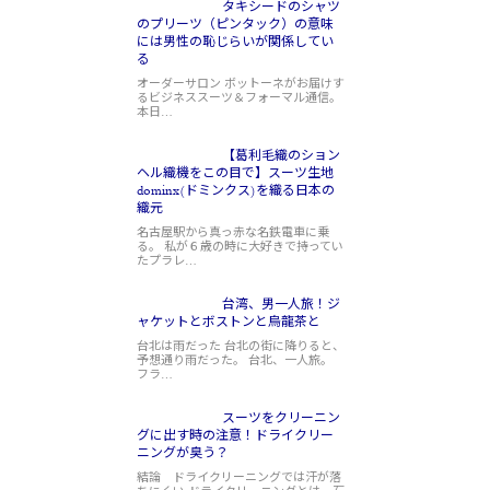
タキシードのシャツ
のプリーツ（ピンタック）の意味
には男性の恥じらいが関係してい
る
オーダーサロン ボットーネがお届けす
るビジネススーツ＆フォーマル通信。
本日…
【葛利毛織のション
ヘル織機をこの目で】スーツ生地
dominx(ドミンクス)を織る日本の
織元
名古屋駅から真っ赤な名鉄電車に乗
る。 私が６歳の時に大好きで持ってい
たプラレ…
台湾、男一人旅！ジ
ャケットとボストンと烏龍茶と
台北は雨だった 台北の街に降りると、
予想通り雨だった。 台北、一人旅。
フラ…
スーツをクリーニン
グに出す時の注意！ドライクリー
ニングが臭う？
結論 ドライクリーニングでは汗が落