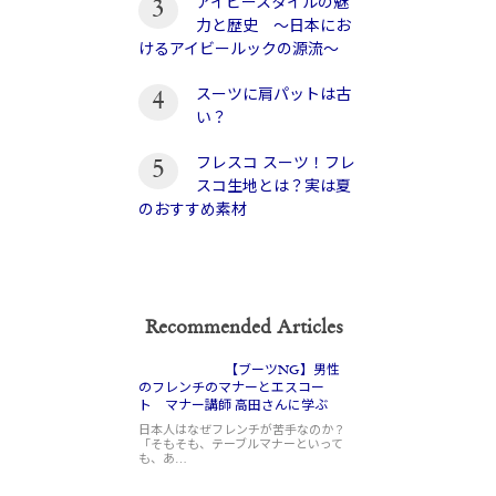
アイビースタイルの魅
3
力と歴史 〜日本にお
けるアイビールックの源流〜
スーツに肩パットは古
4
い？
フレスコ スーツ！フレ
5
スコ生地とは？実は夏
のおすすめ素材
Recommended Articles
【ブーツNG】男性
のフレンチのマナーとエスコー
ト マナー講師 高田さんに学ぶ
日本人はなぜフレンチが苦手なのか？
「そもそも、テーブルマナーといって
も、あ…