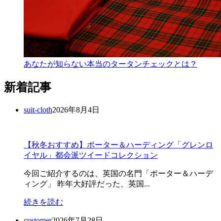
あなたが知らない本当のタータンチェックとは？
新着記事
suit-cloth
2026年8月4日
【秋冬おすすめ】ポーター＆ハーディング「グレンロ
イヤル」都会派ツイードコレクション
今回ご紹介するのは、英国の名門「ポーター＆ハーデ
ィング」 昨年大好評だった、英国...
続きを読む
customer
2026年7月28日