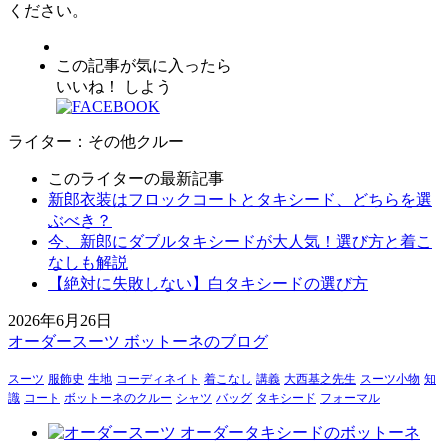
ください。
この記事が気に入ったら
いいね！ しよう
ライター：その他クルー
このライターの最新記事
新郎衣装はフロックコートとタキシード、どちらを選
ぶべき？
今、新郎にダブルタキシードが大人気！選び方と着こ
なしも解説
【絶対に失敗しない】白タキシードの選び方
2026年6月26日
オーダースーツ ボットーネのブログ
スーツ
服飾史
生地
コーディネイト
着こなし
講義
大西基之先生
スーツ小物
知
識
コート
ボットーネのクルー
シャツ
バッグ
タキシード
フォーマル