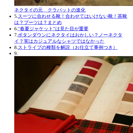
ネクタイの元 クラバットの進化
5.
スーツに合わせる靴！合わせてはいけない靴！茶靴
は？ブーツは？まとめ
6.
"春夏ジャケット"は見た目が重要
7.
ボタンダウンにネクタイはおかしい？ノーネクタ
イ？実はカジュアルなシャツではなかった
8.
ストライプの種類を解説（お仕立て事例つき）
9.