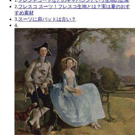
1.
トレンチコートなどのギャバジンという生地の正体
2.
フレスコ スーツ！フレスコ生地とは？実は夏のおす
すめ素材
3.
スーツに肩パットは古い？
4.