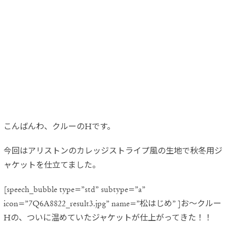
こんばんわ、クルーのHです。
今回はアリストンのカレッジストライプ風の生地で秋冬用ジ
ャケット
を仕立てました。
[speech_bubble type=”std” subtype=”a”
icon=”7Q6A8822_result3.jpg” name=”松はじめ” ]お〜クルー
Hの、ついに温めていたジャケットが仕上がってきた！！