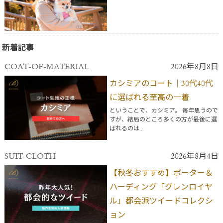
新着記事
COAT-OF-MATERIAL
2026年8月8日
カシミアのコート｜30代40代
に選ばれる至高の一着
ということで、カシミア。 毎年思うので
すが、結局のところ多くの方が最後に選
ばれるのは...
SUIT-CLOTH
2026年8月4日
【秋冬おすすめ】ポーター＆
ハーディング「グレンロイヤ
ル」都会派ツイードコレクシ
ョン