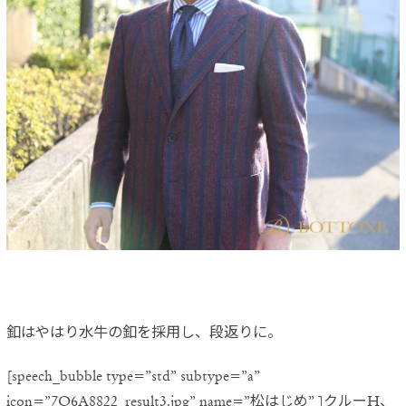
釦はやはり水牛の釦を採用し、段返りに。
[speech_bubble type=”std” subtype=”a”
icon=”7Q6A8822_result3.jpg” name=”松はじめ” ]クルーH、