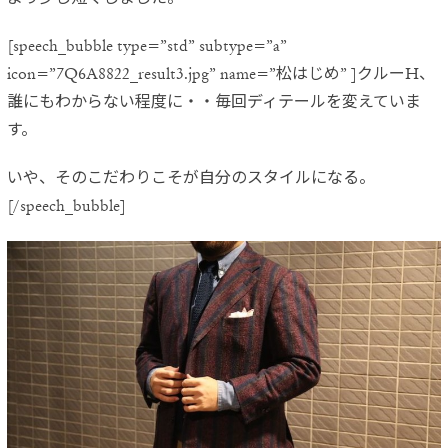
[speech_bubble type=”std” subtype=”a”
icon=”7Q6A8822_result3.jpg” name=”松はじめ” ]クルーH、
誰にもわからない程度に・・毎回ディテールを変えていま
す。
いや、そのこだわりこそが自分のスタイルになる。
[/speech_bubble]