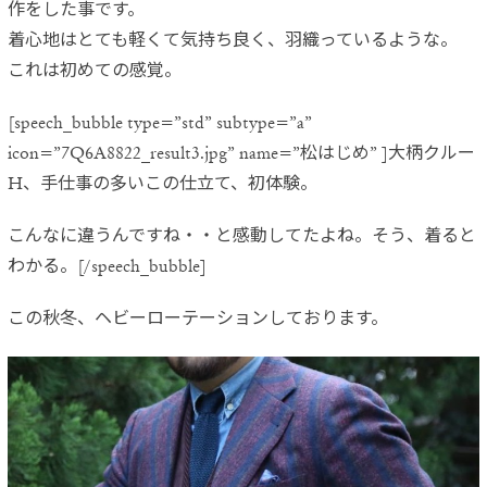
作を
した事です。
着心地はとても軽くて気持ち良く、羽織っているような。
これは初めての感覚。
[speech_bubble type=”std” subtype=”a”
icon=”7Q6A8822_result3.jpg” name=”松はじめ” ]大柄クルー
H、手仕事の多いこの仕立て、初体験。
こんなに違うんですね・・と感動してたよね。そう、着ると
わかる。[/speech_bubble]
この秋冬、ヘビーローテーションしております。