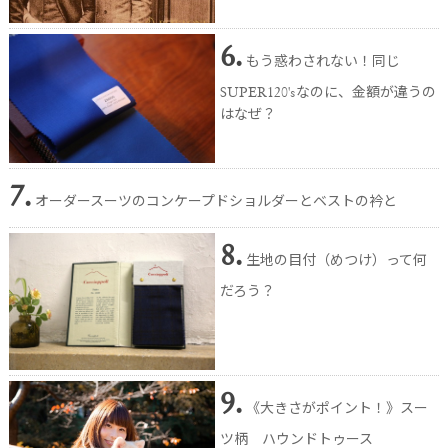
6.
もう惑わされない！同じ
SUPER120'sなのに、金額が違うの
はなぜ？
7.
オーダースーツのコンケープドショルダーとベストの衿と
8.
生地の目付（めつけ）って何
だろう？
9.
《大きさがポイント！》スー
ツ柄 ハウンドトゥース