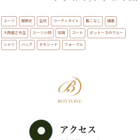
スーツ
服飾史
生地
コーディネイト
着こなし
講義
大西基之先生
スーツ小物
知識
コート
ボットーネのクルー
シャツ
バッグ
タキシード
フォーマル