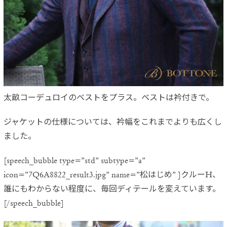
太畝コーデュロイのベストをプラス。ベストは衿付きで。
ジャケットの仕様については、衿幅をこれまでよりも広くし
ました。
[speech_bubble type=”std” subtype=”a”
icon=”7Q6A8822_result3.jpg” name=”松はじめ” ]クルーH、
誰にもわからない程度に、毎回ディテールを変えています。
[/speech_bubble]