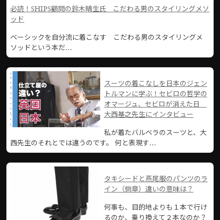
必読！SHIPS顧問の鈴木晴生氏 こだわる男のスタイリングメソ
ッド
ベーシックを自分流に着こなす こだわる男のスタイリングメ
ソッドという本だ…
スーツの着こなしを日本のジェン
トルマンに学ぶ！セビロの哲学の
オマージュ、セビロが消えた日
大西基之先生にインタビュー
私が着たバルベラのスーツと、大
西先生のそれとでは違うのです。 何と表現す…
タキシードと燕尾服のパンツのラ
イン（側章）違いの意味は？
何事も、目的地よりも１本で行け
るのか、乗り換えて２本なのか？