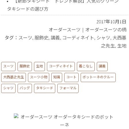
【新郎タキシード トレンド解説】人気のグリーン
タキシードの選び方
2017年10月1日
オーダースーツ
|
オーダースーツの柄
タグ：
スーツ
,
服飾史
,
講義
,
コーディネイト
,
シャツ
,
大西基
之先生
,
生地
スーツ
服飾史
生地
コーディネイト
着こなし
講義
大西基之先生
スーツ小物
知識
コート
ボットーネのクルー
シャツ
バッグ
タキシード
フォーマル