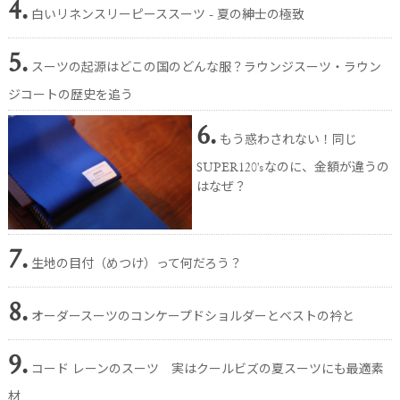
4.
白いリネンスリーピーススーツ - 夏の紳士の極致
5.
スーツの起源はどこの国のどんな服？ラウンジスーツ・ラウン
ジコートの歴史を追う
6.
もう惑わされない！同じ
SUPER120'sなのに、金額が違うの
はなぜ？
7.
生地の目付（めつけ）って何だろう？
8.
オーダースーツのコンケープドショルダーとベストの衿と
9.
コード レーンのスーツ 実はクールビズの夏スーツにも最適素
材