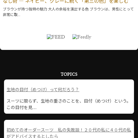
なし術 ― ネイビー、グレーに続く「第三の色」を楽しむ
ブラウンが持つ独特の魅力 大人の余裕を演出する色 ブラウンは、男性にとって
非常に取...
TOPICS
生地の目付（めつけ）って何だろう？
スーツに限らず、生地の重さのことを、目付（めつけ）という。
この目付を見…
初めてのオーダースーツ 私の失敗談！２０代の私に４０代の私
がアドバイスするとしたら