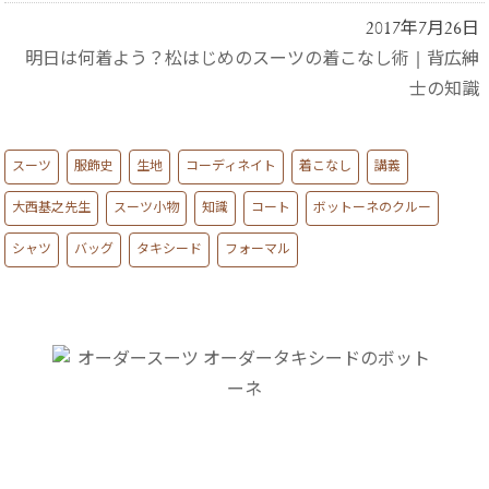
2017年7月26日
明日は何着よう？松はじめのスーツの着こなし術
|
背広紳
士の知識
スーツ
服飾史
生地
コーディネイト
着こなし
講義
大西基之先生
スーツ小物
知識
コート
ボットーネのクルー
シャツ
バッグ
タキシード
フォーマル