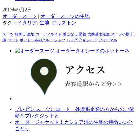
2017年9月2日
オーダースーツ
|
オーダースーツの生地
タグ：
イタリア
,
生地
,
アリストン
スーツ
服飾史
生地
コーディネイト
着こなし
講義
大西基之先生
スーツ小物
知
識
コート
ボットーネのクルー
シャツ
バッグ
タキシード
フォーマル
プレゼン スーツにコート 外資系企業の方からのご依
頼とブレグジットと
オーダージャケット！カシミア混の生地の特徴いいと
こどり