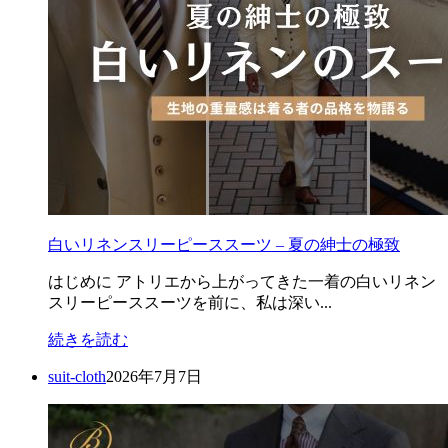
白いリネンスリーピーススーツ – 夏の紳士の極致
はじめに アトリエから上がってきた一着の白いリネン
スリーピーススーツを前に、私は深い...
続きを読む
suit-cloth
2026年7月7日