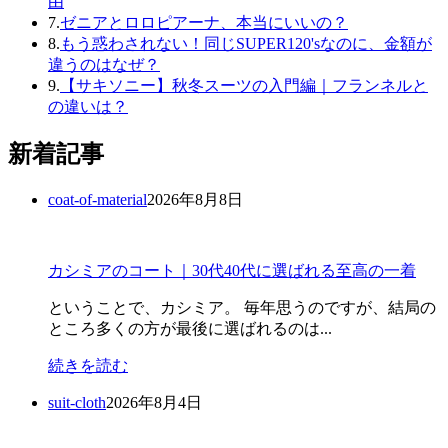
由
7.
ゼニアとロロピアーナ、本当にいいの？
8.
もう惑わされない！同じSUPER120'sなのに、金額が
違うのはなぜ？
9.
【サキソニー】秋冬スーツの入門編｜フランネルと
の違いは？
新着記事
coat-of-material
2026年8月8日
カシミアのコート｜30代40代に選ばれる至高の一着
ということで、カシミア。 毎年思うのですが、結局の
ところ多くの方が最後に選ばれるのは...
続きを読む
suit-cloth
2026年8月4日