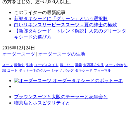
の方をはじめ、述べ2,000人以上。
このライターの最新記事
新郎タキシードに「グリーン」という選択肢
白いリネンスリーピーススーツ – 夏の紳士の極致
【新郎タキシード トレンド解説】人気のグリーンタ
キシードの選び方
2016年12月24日
オーダースーツ
|
オーダースーツの生地
スーツ
服飾史
生地
コーディネイト
着こなし
講義
大西基之先生
スーツ小物
知
識
コート
ボットーネのクルー
シャツ
バッグ
タキシード
フォーマル
ブラウンスーツと大阪のテーラーと忘年会と
喫茶店とホスピタリティと