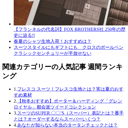
【フランネルの代名詞】FOX BROTHERS社 250年の歴
史に迫る!!
春夏のシャツ生地入荷！おすすめは？
スーツスタイルにもギフトにも クロスのボールペン
クラシックセンチュリーが手放せない
関連カテゴリーの人気記事 週間ランキ
ング
1.
フレスコ スーツ！フレスコ生地とは？実は夏のおす
すめ素材
2.
【秋冬おすすめ】ポーター＆ハーディング「グレン
ロイヤル」都会派ツイードコレクション
3.
スーツのSUPER 〇〇’S（スーパー）表記とは？番手
とは？オーダーするならスーパーいくつ？
4.
あなたが知らない本当のタータンチェックとは？