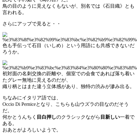
鳥の目のように見えなくもないが、別名では《石目織》とも
言われる。
さらにアップで見ると・・
色も手伝って石目（いしめ）という用語にも共感できないだ
ろうか。
初対面の名刺交換の距離や、個室での会食であれば落ち着い
たグレー無地に見えるのだが、
織り柄とはまた違う立体感があり、独特の渋みが滲み出る。
ちなみにイタリア語では、
Occio Di Perniceとなり、こちらも山ウズラの目なのだそう
だ。
何かとうんちく
目白押し
のクラシックながら
目新しい
一着で
ある。
おあとがよろしいようで。