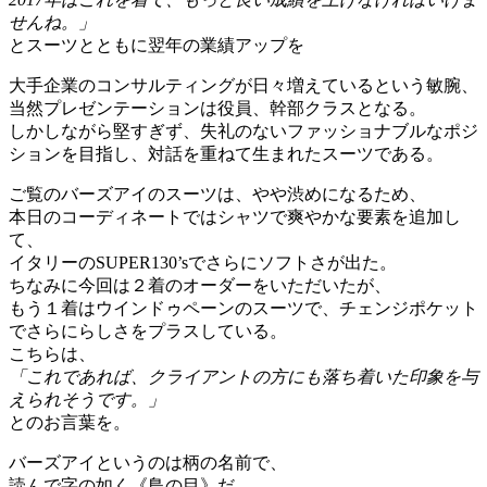
せんね。」
とスーツとともに翌年の業績アップを
大手企業のコンサルティングが日々増えているという敏腕、
当然プレゼンテーションは役員、幹部クラスとなる。
しかしながら堅すぎず、失礼のないファッショナブルなポジ
ションを目指し、対話を重ねて生まれたスーツである。
ご覧のバーズアイのスーツは、やや渋めになるため、
本日のコーディネートではシャツで爽やかな要素を追加し
て、
イタリーのSUPER130’sでさらにソフトさが出た。
ちなみに今回は２着のオーダーをいただいたが、
もう１着はウインドゥペーンのスーツで、チェンジポケット
でさらにらしさをプラスしている。
こちらは、
「これであれば、クライアントの方にも落ち着いた印象を与
えられそうです。」
とのお言葉を。
バーズアイというのは柄の名前で、
読んで字の如く《鳥の目》だ。