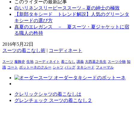
このライターの最新記事
白いリネンスリーピーススーツ – 夏の紳士の極致
【新郎タキシード トレンド解説】人気のグリーンタ
キシードの選び方
真夏のエレガンス － 夏スーツ・夏ジャケットに宿
る職人の矜持
2016年5月22日
スーツの着こなし術
|
コーディネート
スーツ
服飾史
生地
コーディネイト
着こなし
講義
大西基之先生
スーツ小物
知
識
コート
ボットーネのクルー
シャツ
バッグ
タキシード
フォーマル
クレリックシャツの着こなしは
グレンチェック スーツの着こなし２