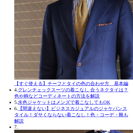
【すぐ使える】チーフとタイの色の合わせ方 基本編
4.
グレンチェックスーツの着こなし 合うネクタイは？
色や柄などコーディネートの方法を解説
5.
水色ジャケットはメンズで着こなしてもOK
6.
【間違えない】ビジネスカジュアルのジャケパンス
タイル！ダサくならない着こなし！色・コーデ・靴も
解説
7.