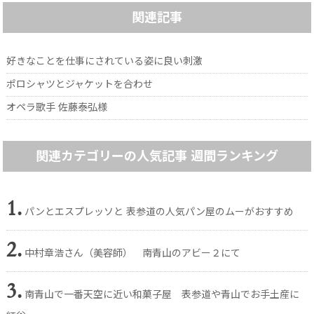
関連記事
好きなことを仕事にされている姿に良い刺激
ポロシャツとジャケットを合わせ
オペラ歌手 佐藤泰弘様
関連カテゴリーの人気記事 週間ランキング
1.
パンとエスプレッソと 表参道の人気パン屋のムーがおすすめ
2.
中村章浩さん（美容師） 南青山のアビー２にて
3.
南青山で一番天空に近い和菓子屋 表参道や青山でお手土産に