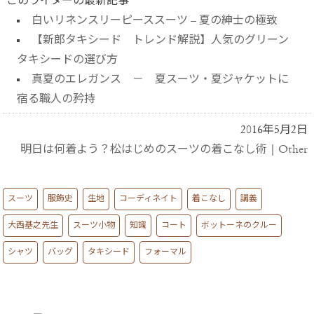
このライターの最新記事
白いリネンスリーピーススーツ – 夏の紳士の極致
【新郎タキシード トレンド解説】人気のグリーン
タキシードの選び方
真夏のエレガンス － 夏スーツ・夏ジャケットに
宿る職人の矜持
2016年5月2日
明日は何着よう？松はじめのスーツの着こなし術
|
Other
スーツ
服飾史
生地
コーディネイト
着こなし
講義
大西基之先生
スーツ小物
知識
コート
ボットーネのクルー
シャツ
バッグ
タキシード
フォーマル