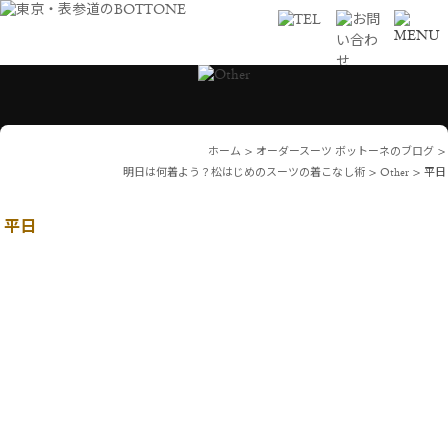
ホーム
>
オーダースーツ ボットーネのブログ
>
明日は何着よう？松はじめのスーツの着こなし術
>
Other
>
平日
平日