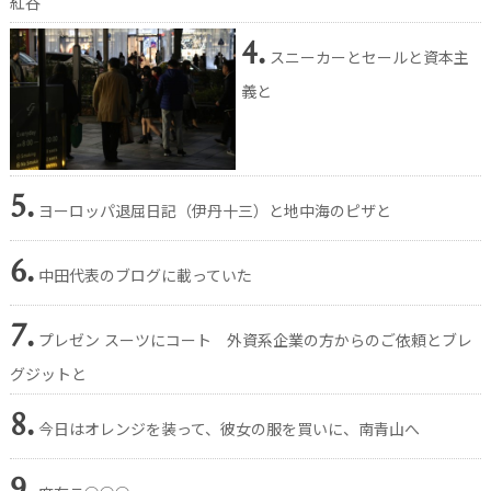
紅谷
4.
スニーカーとセールと資本主
義と
5.
ヨーロッパ退屈日記（伊丹十三）と地中海のピザと
6.
中田代表のブログに載っていた
7.
プレゼン スーツにコート 外資系企業の方からのご依頼とブレ
グジットと
8.
今日はオレンジを装って、彼女の服を買いに、南青山へ
9.