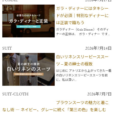
FOMAL
2026年7月17日
ガラ・ディナーにはタキシー
ドが必須｜特別なディナーに
は正装で臨もう
ガラディナー（Gala Dinner） そのディ
ナーの正体は、 ガラ・ディナー です...
SUIT
2026年7月14日
白いリネンスリーピーススー
ツ – 夏の紳士の極致
はじめに アトリエから上がってきた一着
の白いリネンスリーピーススーツを前
に、私は深い...
SUIT-CLOTH
2026年7月7日
ブラウンスーツの魅力と着こ
なし術 ― ネイビー、グレーに続く「第三の色」を楽しむ