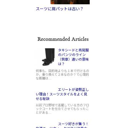
スーツに肩パットは古い？
Recommended Articles
タキシードと燕尾服
のパンツのライン
（側章）違いの意味
は？
何事も、目的地よりも１本で行けるの
か、乗り換えて２本なのか？で心理的
な距離は…
エリートが姿勢正し
い理由！スーツスタイルをよく見
せる秘訣
以前プロ野球で活躍している方のフロ
ックコートを仕立てさせてもらったこ
とがある…
スーツ好きが集う！