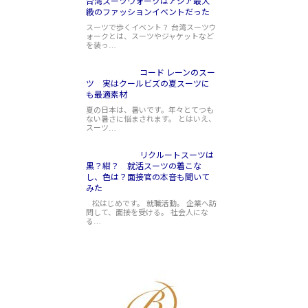
台湾スーツウォークはアジア最大
級のファッションイベントだった
スーツで歩くイベント？ 台湾スーツウ
ォークとは、スーツやジャケットなど
を装っ…
コード レーンのスー
ツ 実はクールビズの夏スーツに
も最適素材
夏の日本は、暑いです。年々とてつも
ない暑さに悩まされます。 とはいえ、
スーツ…
リクルートスーツは
黒？紺？ 就活スーツの着こな
し、色は？面接官の本音も聞いて
みた
松はじめです。 就職活動。 企業へ訪
問して、面接を受ける。 社会人にな
る…