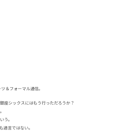
ーツ＆フォーマル通信。
銀座シックスにはもう行っただろうか？
。
いう。
も過言ではない。