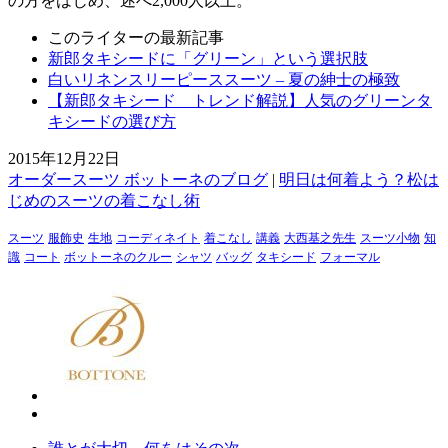
の方をはじめ、述べ2,000人以上。
このライターの最新記事
新郎タキシードに「グリーン」という選択肢
白いリネンスリーピーススーツ – 夏の紳士の極致
【新郎タキシード トレンド解説】人気のグリーンタ
キシードの選び方
2015年12月22日
オーダースーツ ボットーネのブログ
|
明日は何着よう？松は
じめのスーツの着こなし術
スーツ
服飾史
生地
コーディネイト
着こなし
講義
大西基之先生
スーツ小物
知
識
コート
ボットーネのクルー
シャツ
バッグ
タキシード
フォーマル