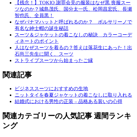
【残念！】TOKIO 謝罪会見の服装はなぜ黒 喪服スー
ツなのか？城島茂氏、国分太一氏、松岡昌宏氏、長瀬
智也氏、全員黒！
なぜパナマハットと呼ばれるのか？ ボルサリーノで
有名な紳士帽の誕生秘話
スーツ＆ジャケットの着こなしの秘訣 カラーコーデ
ィネートのポイント
人はなぜスーツを着るの？答えは落花生にあった！出
石尚三先生に聞く、スーツ
ストライプスーツから始まったご縁
関連記事
ビジネススーツにおすすめの生地
ニットタイを春夏ジャケットの着こなしに取り入れる
結婚式における男性の正装 – 品格ある装いの心得
関連カテゴリーの人気記事 週間ランキ
ング