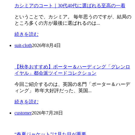
カシミアのコート｜30代40代に選ばれる至高の一着
ということで、カシミア。 毎年思うのですが、結局の
ところ多くの方が最後に選ばれるのは...
続きを読む
suit-cloth
2026年8月4日
【秋冬おすすめ】ポーター＆ハーディング「グレンロ
イヤル」都会派ツイードコレクション
今回ご紹介するのは、英国の名門「ポーター＆ハーデ
ィング」 昨年大好評だった、英国...
続きを読む
customer
2026年7月28日
“春夏ジャケット”は見た目が重要