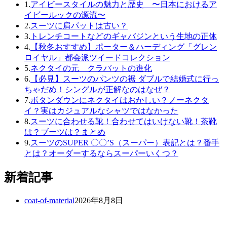
1.
アイビースタイルの魅力と歴史 〜日本におけるア
イビールックの源流〜
2.
スーツに肩パットは古い？
3.
トレンチコートなどのギャバジンという生地の正体
4.
【秋冬おすすめ】ポーター＆ハーディング「グレン
ロイヤル」都会派ツイードコレクション
5.
ネクタイの元 クラバットの進化
6.
【必見】スーツのパンツの裾 ダブルで結婚式に行っ
ちゃだめ！シングルが正解なのはなぜ？
7.
ボタンダウンにネクタイはおかしい？ノーネクタ
イ？実はカジュアルなシャツではなかった
8.
スーツに合わせる靴！合わせてはいけない靴！茶靴
は？ブーツは？まとめ
9.
スーツのSUPER 〇〇’S（スーパー）表記とは？番手
とは？オーダーするならスーパーいくつ？
新着記事
coat-of-material
2026年8月8日