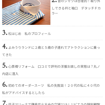
2.
昔のシャツは合理的！取り外
しできる衿と袖口 デタッチドカ
ラー
3.
松はじめ 私のプロフィール
4.
よみうりランドに２歳と５歳の子連れでアトラクションに乗っ
てきた
5.
心斎橋リフォーム 口コミで評判の洋服お直しの実態は？丸ノ
内店に潜入
6.
初めてのオーダースーツ 私の失敗談！２０代の私に４０代の
私がアドバイスするとしたら
7.
逗子マリーナで鎌倉花火大会の穴場2019！リビエラの特別観覧