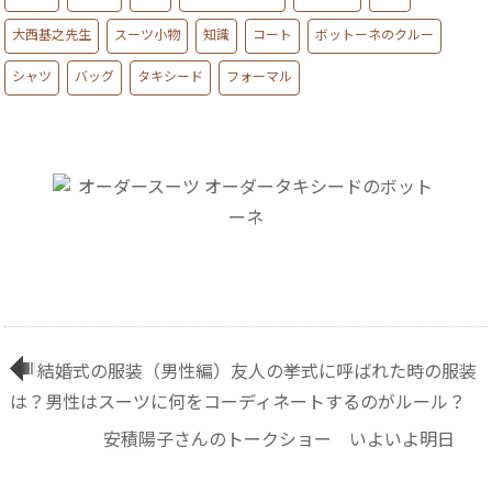
大西基之先生
スーツ小物
知識
コート
ボットーネのクルー
シャツ
バッグ
タキシード
フォーマル
結婚式の服装（男性編）友人の挙式に呼ばれた時の服装
は？男性はスーツに何をコーディネートするのがルール？
安積陽子さんのトークショー いよいよ明日