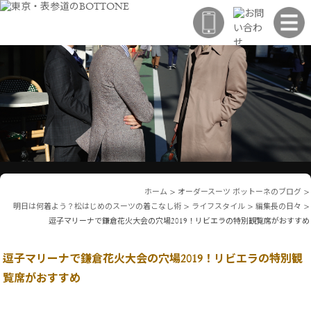
ホーム
>
オーダースーツ ボットーネのブログ
>
明日は何着よう？松はじめのスーツの着こなし術
>
ライフスタイル
>
編集長の日々
>
逗子マリーナで鎌倉花火大会の穴場2019！リビエラの特別観覧席がおすすめ
逗子マリーナで鎌倉花火大会の穴場2019！リビエラの特別観
覧席がおすすめ