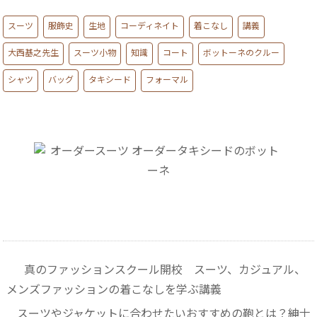
スーツ
服飾史
生地
コーディネイト
着こなし
講義
大西基之先生
スーツ小物
知識
コート
ボットーネのクルー
シャツ
バッグ
タキシード
フォーマル
真のファッションスクール開校 スーツ、カジュアル、
メンズファッションの着こなしを学ぶ講義
スーツやジャケットに合わせたいおすすめの鞄とは？紳士