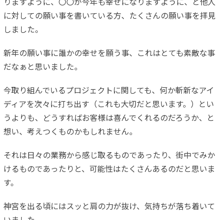
りますように
、〇〇が今年も幸せになりますように、と他人
に対しての願い事を
書いている方、たくさんの願い事を拝見
しました。
新年の願い事に誰かの幸せを願う事、これはとても素敵な事
だなぁ
と思いました。
今取り組んでいるプロジェクトに関しても、何か斬新なアイ
ディア
を次々に打ち出す（これも大切だと思います。）とい
うよりも、ど
うすればお客様は喜んでくれるのだろうか、と
想い、考えつくもの
かもしれません。
それは日々の業務から感じ取るものであったり、街中でみか
けるも
のであったりと、可能性はたくさんあるのだと思いま
す。
神宮を出る頃にはスッと肩の力が抜け、気持ちが落ち着いて