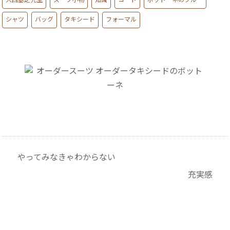
大西基之先生
スーツ小物
知識
コート
ボットーネのクルー
シャツ
バッグ
タキシード
フォーマル
やってみなきゃわからない
充実感