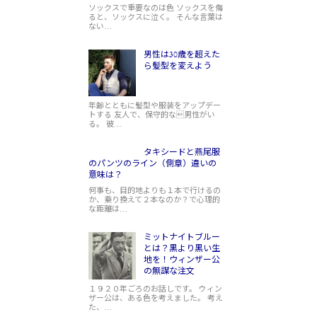
ソックスで重要なのは色 ソックスを侮
ると、ソックスに泣く。 そんな言葉は
ない…
男性は30歳を超えた
ら髪型を変えよう
年齢とともに髪型や服装をアップデー
トする 友人で、保守的な男性がい
る。 彼…
タキシードと燕尾服
のパンツのライン（側章）違いの
意味は？
何事も、目的地よりも１本で行けるの
か、乗り換えて２本なのか？で心理的
な距離は…
ミットナイトブルー
とは？黒より黒い生
地を！ウィンザー公
の無謀な注文
１９２０年ごろのお話しです。 ウィン
ザー公は、ある色を考えました。 考え
た、…