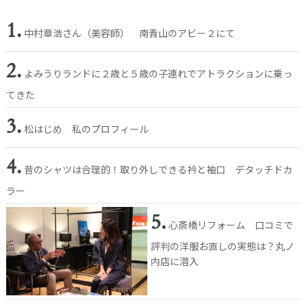
1.
中村章浩さん（美容師） 南青山のアビー２にて
2.
よみうりランドに２歳と５歳の子連れでアトラクションに乗っ
てきた
3.
松はじめ 私のプロフィール
4.
昔のシャツは合理的！取り外しできる衿と袖口 デタッチドカ
ラー
5.
心斎橋リフォーム 口コミで
評判の洋服お直しの実態は？丸ノ
内店に潜入