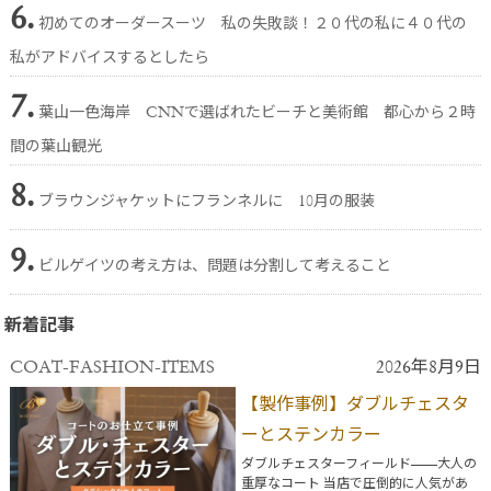
6.
初めてのオーダースーツ 私の失敗談！２０代の私に４０代の
私がアドバイスするとしたら
7.
葉山一色海岸 CNNで選ばれたビーチと美術館 都心から２時
間の葉山観光
8.
ブラウンジャケットにフランネルに 10月の服装
9.
ビルゲイツの考え方は、問題は分割して考えること
新着記事
COAT-FASHION-ITEMS
2026年8月9日
【製作事例】ダブルチェスタ
ーとステンカラー
ダブルチェスターフィールド——大人の
重厚なコート 当店で圧倒的に人気があ