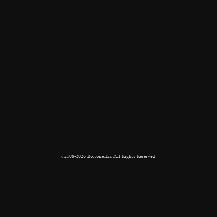
c 2008-2026 Bottone.Inc All Rights Reserved.