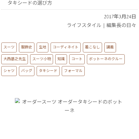
タキシードの選び方
2017年3月24日
ライフスタイル
|
編集長の日々
スーツ
服飾史
生地
コーディネイト
着こなし
講義
大西基之先生
スーツ小物
知識
コート
ボットーネのクルー
シャツ
バッグ
タキシード
フォーマル