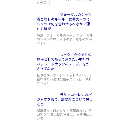
と仕草の…
フォーマルのシャツ
着こなしのルール 式典スーツに
シャツは何を合わせるべきか？理
由も解説
解説 フォーマルのシャツ フォーマル
のシャツには、以下のようなものがあ
ります…
スーツに合う男性の
帽子として持っておきたい中折れ
ハット トナックのノーブルをか
ぶってみた
秋冬のスーツ・ジャケットスタイルに
合わせたい男性の帽子といえば、中折
れハット…
ラルフローレンのパ
ジャマを着て、部屋着について思う
こと
部屋着って何だろう？ 部屋着って、何
だろう？ 私は朝起きると、まず服につ
いて…