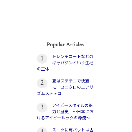
Popular Articles
トレンチコートなどの
1
ギャバジンという生地
の正体
夏はステテコで快適
2
に ユニクロのエアリ
ズムステテコ
アイビースタイルの魅
3
力と歴史 〜日本にお
けるアイビールックの源流〜
スーツに肩パットは古