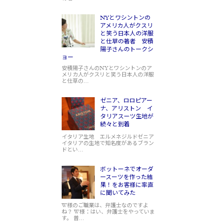
NYとワシントンの
アメリカ人がクスリ
と笑う日本人の洋服
と仕草の著者 安積
陽子さんのトークシ
ョー
安積陽子さんのNYとワシントンのア
メリカ人がクスリと笑う日本人の洋服
と仕草の…
ゼニア、ロロピアー
ナ、アリストン イ
タリアスーツ生地が
続々と到着
イタリア生地 エルメネジルドゼニア
イタリアの生地で知名度があるブラン
ドとい…
ボットーネでオーダ
ースーツを作った結
果！をお客様に率直
に聞いてみた
W様のご職業は、弁護士なのですよ
ね？ W様：はい、弁護士をやっていま
す。 普…