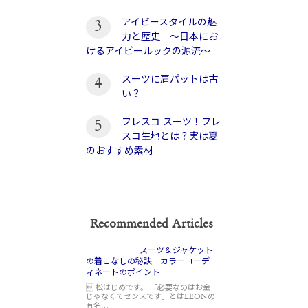
アイビースタイルの魅
3
力と歴史 〜日本にお
けるアイビールックの源流〜
スーツに肩パットは古
4
い？
フレスコ スーツ！フレ
5
スコ生地とは？実は夏
のおすすめ素材
Recommended Articles
スーツ＆ジャケット
の着こなしの秘訣 カラーコーデ
ィネートのポイント
 松はじめです。 「必要なのはお金
じゃなくてセンスです」とはLEONの
有名…