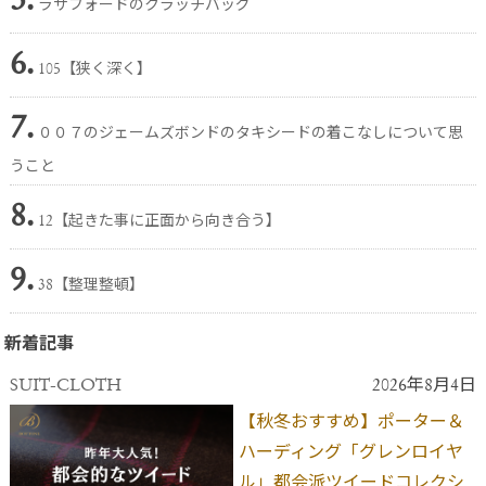
5.
ラザフォードのクラッチバッグ
6.
105【狭く深く】
7.
００７のジェームズボンドのタキシードの着こなしについて思
うこと
8.
12【起きた事に正面から向き合う】
9.
38【整理整頓】
新着記事
SUIT-CLOTH
2026年8月4日
【秋冬おすすめ】ポーター＆
ハーディング「グレンロイヤ
ル」都会派ツイードコレクシ