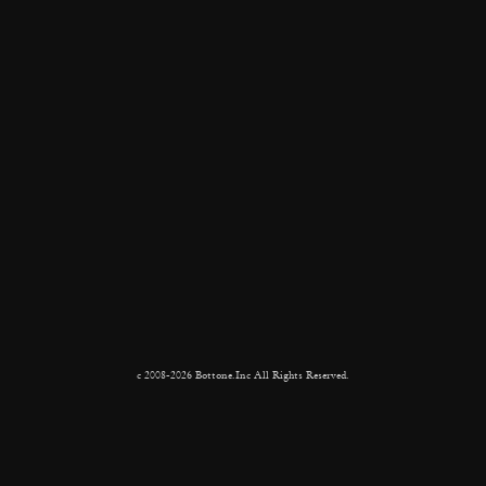
c 2008-2026 Bottone.Inc All Rights Reserved.