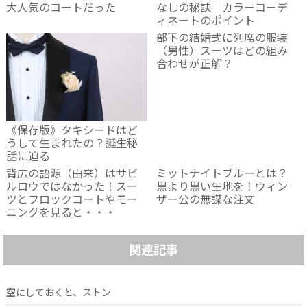
大人気のコートだった
なしの秘訣 カラーコーデ
ィネートのポイント
部下の結婚式に列席の服装
（男性）スーツはどの組み
合わせが正解？
《保存版》タキシードはど
うして生まれたの？誕生秘
話に迫る
背広の語源（由来）はサビ
ミットナイトブルーとは？
ルロウではなかった！スー
黒より黒い生地を！ウィン
ツとフロックコートやモー
ザー公の無謀な注文
ニングを見ると・・・
関連記事
空にしておくと、ストン