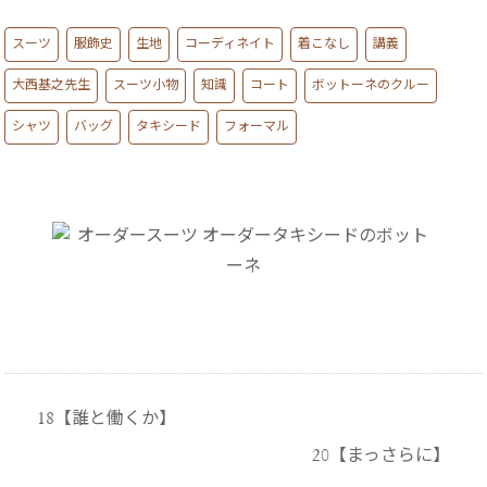
スーツ
服飾史
生地
コーディネイト
着こなし
講義
大西基之先生
スーツ小物
知識
コート
ボットーネのクルー
シャツ
バッグ
タキシード
フォーマル
18【誰と働くか】
20【まっさらに】