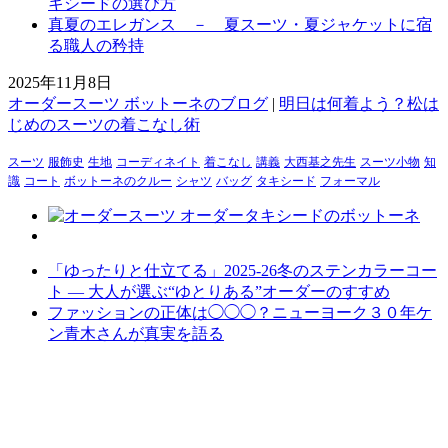
キシードの選び方
真夏のエレガンス － 夏スーツ・夏ジャケットに宿
る職人の矜持
2025年11月8日
オーダースーツ ボットーネのブログ
|
明日は何着よう？松は
じめのスーツの着こなし術
スーツ
服飾史
生地
コーディネイト
着こなし
講義
大西基之先生
スーツ小物
知
識
コート
ボットーネのクルー
シャツ
バッグ
タキシード
フォーマル
「ゆったりと仕立てる」2025-26冬のステンカラーコー
ト ― 大人が選ぶ“ゆとりある”オーダーのすすめ
ファッションの正体は◯◯◯？ニューヨーク３０年ケ
ン青木さんが真実を語る