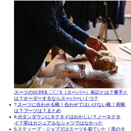
スーツのSUPER 〇〇’S（スーパー）表記とは？番手と
は？オーダーするならスーパーいくつ？
7.
スーツに合わせる靴！合わせてはいけない靴！茶靴
は？ブーツは？まとめ
8.
ボタンダウンにネクタイはおかしい？ノーネクタ
イ？実はカジュアルなシャツではなかった
9.
スティーブ・ジョブズはスーツを着ていた！黒のタ