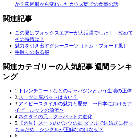
か？燕尾服から変わったカウズ島での食事の話
関連記事
この夏はフォックスエアーが大活躍でした！ 改めて
その特徴は？
魅力を引き出すグレースーツ（トム・フォード風）
手触りのある服
関連カテゴリーの人気記事 週間ランキ
ング
1.
トレンチコートなどのギャバジンという生地の正体
2.
スーツに肩パットは古い？
3.
アイビースタイルの魅力と歴史 〜日本におけるア
イビールックの源流〜
4.
ネクタイの元 クラバットの進化
5.
【必見】スーツのパンツの裾 ダブルで結婚式に行っ
ちゃだめ！シングルが正解なのはなぜ？
6.