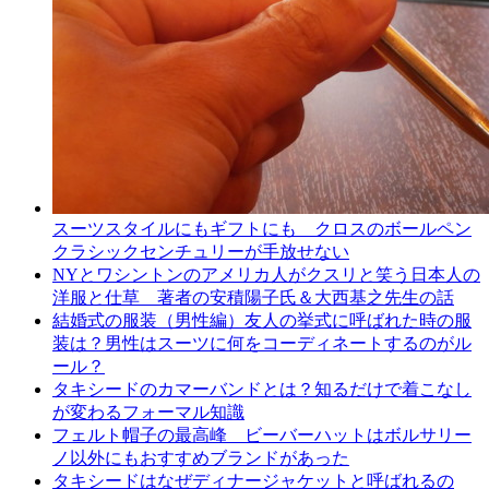
スーツスタイルにもギフトにも クロスのボールペン
クラシックセンチュリーが手放せない
NYとワシントンのアメリカ人がクスリと笑う日本人の
洋服と仕草 著者の安積陽子氏＆大西基之先生の話
結婚式の服装（男性編）友人の挙式に呼ばれた時の服
装は？男性はスーツに何をコーディネートするのがル
ール？
タキシードのカマーバンドとは？知るだけで着こなし
が変わるフォーマル知識
フェルト帽子の最高峰 ビーバーハットはボルサリー
ノ以外にもおすすめブランドがあった
タキシードはなぜディナージャケットと呼ばれるの