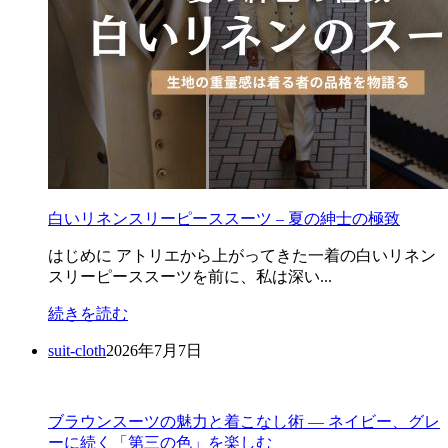
白いリネンスリーピーススーツ – 夏の紳士の極致
はじめに アトリエから上がってきた一着の白いリネン
スリーピーススーツを前に、私は深い...
続きを読む
suit-cloth
2026年7月7日
ブラウンスーツの魅力と着こなし術 ― ネイビー、グレ
ーに続く「第三の色」を楽しむ