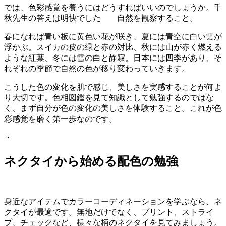
では、色彩感覚を養うにはどうすればいいのでしょうか。千
秋先生の答えは明快でした——自然を観察すること。
春になれば青い板に黄色い花が咲き、夏には青空に白い雲が
浮かぶ。スイカの皮の緑と赤の対比、秋には山が赤く燃える
ような紅葉、冬には雪の白と静寂。日本には四季があり、そ
れぞれの季節で自然の色が移り変わっていきます。
こうした色の変化を肌で感じ、美しさを実感することが何よ
り大切です。色相図鑑を見て知識として勉強するのではな
く、まず自分が色の変化の美しさを体験すること。これが色
彩感覚を磨く第一歩なのです。
・
ネクタイから始める配色の勉強
身近なアイテムでカラーコーディネーションを学ぶなら、ネ
クタイが最適です。無地だけでなく、プリント、ストライ
プ、チェックなど、様々な柄のネクタイを見てみましょう。