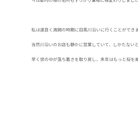
今は都内の桜の名所もすっかり葉桜に様変わりしまし
私は運良く満開の時期に目黒川沿いに行くことができ
当然川沿いのお店も静かに営業していて、しかたない
早く世の中が落ち着きを取り戻し、来年はもっと桜を