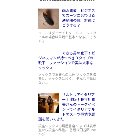
雨＆雪道 ビジネス
でスーツに合わせる
通勤用の靴 対策は
どうする？
ソールはダイナイトソール スーツスタ
イルの場合は革靴が基本となる。 そう
する…
できる男の靴下！ビ
ジネスマンが持つべき３タイプの
靴下 ファッションで実は大事な
ソックス
ソックスで重要なのは色 ソックスを侮
ると、ソックスに泣く。 そんな言葉は
ない…
サルトリアイタリア
ーナ出版！長谷川喜
美さんのトークイベ
ントでイタリアサル
トのスーツ事情や裏
話を聞いてきた
銀座シックスの蔦屋書店へ まずは表参
道から銀座へ移動。 普段世田谷区での
んび…