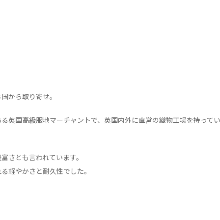
本国から取り寄せ。
ある英国高級服地マーチャントで、英国内外に直営の織物工場を持って
豊富さとも言われています。
れる軽やかさと耐久性でした。