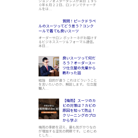
ジョンフォスターダレスが来日 １９５
０年６月２２日、ロンドンでチャーチ
ルをは…
質問！ピークドラペ
ルのスーツってどう思う？コンク
ールで着ても良いスーツ
オーダーサロン ボットーネがお届けす
るビジネススーツ＆フォーマル通信。
本日…
良いスーツって何だ
ろう？オーダースー
ツ仕立屋の先輩から
教わった話
結論 目的が違う これはどういうこと
を言いたいのか、解説します。 仕立屋
職人…
【梅雨】スーツのカ
ビの対策は？カビの
原因を知って防止！
クリーニングのプロ
から学ぶ
梅雨の季節を迎え、最も気がかりなの
が増加する湿気の問題です。 じめじめ
とした…