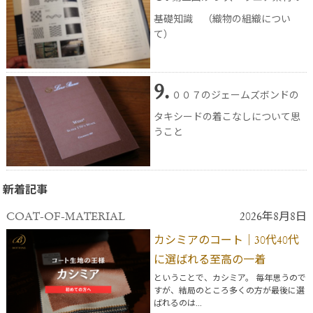
基礎知識 （織物の組織につい
て）
9.
００７のジェームズボンドの
タキシードの着こなしについて思
うこと
新着記事
COAT-OF-MATERIAL
2026年8月8日
カシミアのコート｜30代40代
に選ばれる至高の一着
ということで、カシミア。 毎年思うので
すが、結局のところ多くの方が最後に選
ばれるのは...