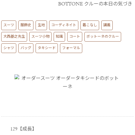
BOTTONE クルーの本日の気づき
スーツ
服飾史
生地
コーディネイト
着こなし
講義
大西基之先生
スーツ小物
知識
コート
ボットーネのクルー
シャツ
バッグ
タキシード
フォーマル
129【成長】