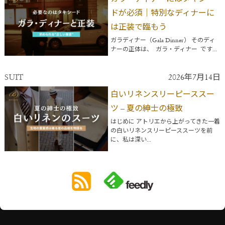
ドが必須｜特別なディナーに
は正装で臨もう
ガラディナー（Gala Dinner） そのディ
ナーの正体は、 ガラ・ディナー です...
SUIT
2026年7月14日
白いリネンスリーピーススー
ツ – 夏の紳士の極致
はじめに アトリエから上がってきた一着
の白いリネンスリーピーススーツを前
に、私は深い...