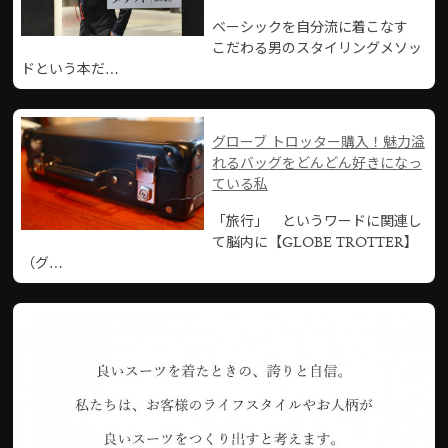
ベーシックを自分流に着こなす
こだわる男のスタイリングメソッ
ドという本だ…
グローブ トロッター購入！魅力溢
れるバッグをどんどん好きになっ
ている私
「旅行」 というワードに関連し
て脳内に【GLOBE TROTTER】
（グ…