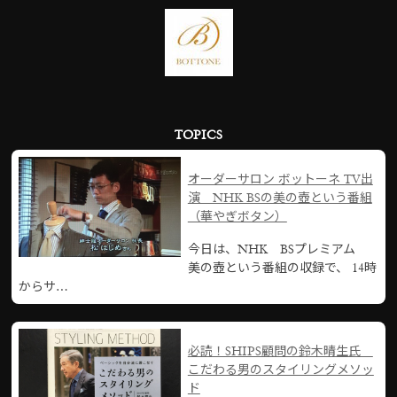
TOPICS
オーダーサロン ボットーネ TV出
演 NHK BSの美の壺という番組
（華やぎボタン）
今日は、NHK BSプレミアム
美の壺という番組の収録で、 14時
からサ…
必読！SHIPS顧問の鈴木晴生氏
こだわる男のスタイリングメソッ
ド