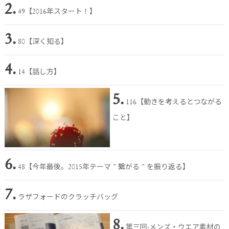
2.
49【2016年スタート！】
3.
80【深く知る】
4.
14【話し方】
5.
116【動きを考えるとつながる
こと】
6.
48【今年最後。2015年テーマ ” 繋がる ” を振り返る】
7.
ラザフォードのクラッチバッグ
8.
第三回:メンズ・ウエア素材の