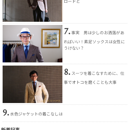
ロードと
7.
事実 男は少しのお洒落があ
ればいい！素足ソックスは女性に
うけない？
8.
スーツを着こなすために、仕
事でオトコを磨くことも大事
9.
水色ジャケットの着こなしは