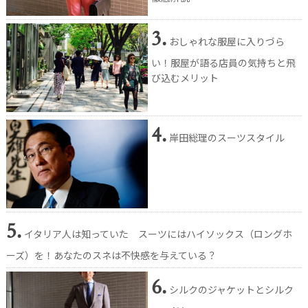
3.
おしゃれな服屋に入りづら
い！服屋が語る店員の気持ちと飛
び込むメリット
4.
岸田総理のスーツスタイル
5.
イタリア人は知っていた スーツにはハイソックス（ロングホ
ーズ）を！あなたのスネは不快感を与えている？
6.
シルクのジャケットとシルク