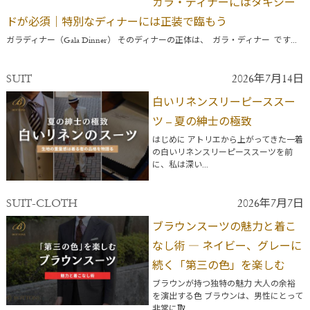
ガラ・ディナーにはタキシー
ドが必須｜特別なディナーには正装で臨もう
ガラディナー（Gala Dinner） そのディナーの正体は、 ガラ・ディナー です...
SUIT
2026年7月14日
白いリネンスリーピーススー
ツ – 夏の紳士の極致
はじめに アトリエから上がってきた一着
の白いリネンスリーピーススーツを前
に、私は深い...
SUIT-CLOTH
2026年7月7日
ブラウンスーツの魅力と着こ
なし術 ― ネイビー、グレーに
続く「第三の色」を楽しむ
ブラウンが持つ独特の魅力 大人の余裕
を演出する色 ブラウンは、男性にとって
非常に取...