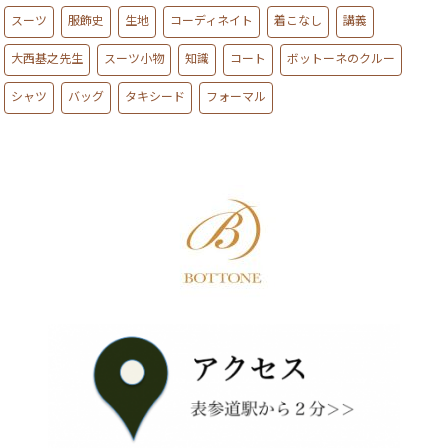
スーツ
服飾史
生地
コーディネイト
着こなし
講義
大西基之先生
スーツ小物
知識
コート
ボットーネのクルー
シャツ
バッグ
タキシード
フォーマル