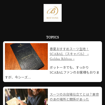
TOPICS
春夏おすすめスーツ生地！
SCABAL（スキャバル） –
Golden Ribbon –
ボットーネでも、すっかり
SCABALファンのお客様もおりま
すが、今シーズ…
スーツのお台場仕立てとは？東京
のあの場所と関係があった