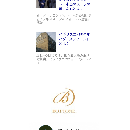
ト 本当のスーツの
着こなしとは？
オーダーサロン ボットーネがお届けす
るビジネススーツ＆フォーマル通信。
基礎…
イギリス生地の聖地
ハダースフィールド
とは？
2月1～3日までは、世界最大級の生地
の祭典、ミラノウニカだ。 このミラノ
ウニ…