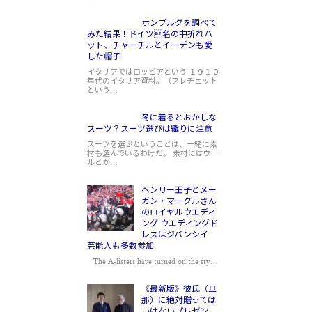
ホンブルグを調べて
みた結果！ドイツ名の中折れハ
ット、チャーチルとイーデンも愛
した帽子
イタリアではロッビアという １９１０
年代のイタリア資料。（フレチェット
という…
冬に着るとおかしな
スーツ？スーツ選びは織りに注意
スーツを選ぶということは、一緒に素
材も選んでいるわけだ。 素材にはウー
ルとか…
ヘンリー王子とメー
ガン・マークルさん
のロイヤルウエディ
ング ウエディングド
レスはジバンシイ
芸能人も多数参加
The A-listers have turned on the sty…
《最新版》彼氏（旦
那）に絶対贈っては
いけないプレゼン