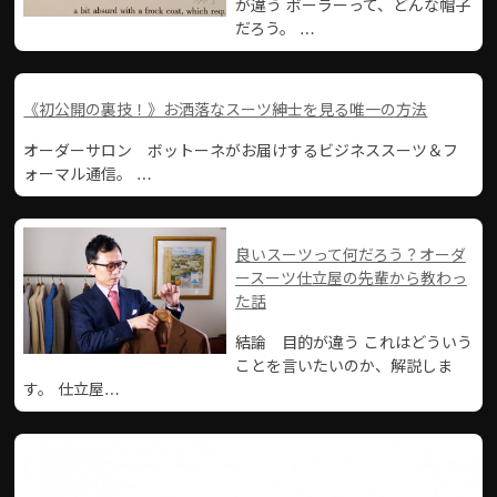
が違う ボーラーって、どんな帽子
だろう。 …
《初公開の裏技！》お洒落なスーツ紳士を見る唯一の方法
オーダーサロン ボットーネがお届けするビジネススーツ＆フ
ォーマル通信。 …
良いスーツって何だろう？オーダ
ースーツ仕立屋の先輩から教わっ
た話
結論 目的が違う これはどういう
ことを言いたいのか、解説しま
す。 仕立屋…