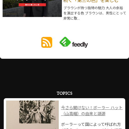
続く「第三の色」を楽しむ
ブラウンが持つ独特の魅力 大人の余裕
を演出する色 ブラウンは、男性にとって
非常に取...
TOPICS
今さら聞けない！ボーラー ハット
（山高帽）の由来と語源
ボーラーって国によって呼ばれ方