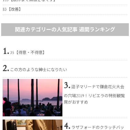
83【改善】
関連カテゴリーの人気記事 週間ランキング
1.
35【得意・不得意】
2.
この方のような紳士になりたい
3.
逗子マリーナで鎌倉花火大会
の穴場2019！リビエラの特別観覧
席がおすすめ
4.
ラザフォードのクラッチバッ