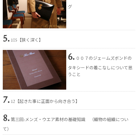
グ
5.
105【狭く深く】
6.
００７のジェームズボンドの
タキシードの着こなしについて思
うこと
7.
12【起きた事に正面から向き合う】
8.
第三回:メンズ・ウエア素材の基礎知識 （織物の組織につい
て）