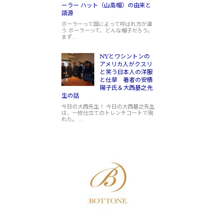
ーラー ハット（山高帽）の由来と
語源
ボーラーって国によって呼ばれ方が違
う ボーラーって、どんな帽子だろう。
まず…
NYとワシントンの
アメリカ人がクスリ
と笑う日本人の洋服
と仕草 著者の安積
陽子氏＆大西基之先
生の話
今日の大西先生！ 今日の大西基之先生
は、一枚仕立てのトレンチコートで現
れた。…