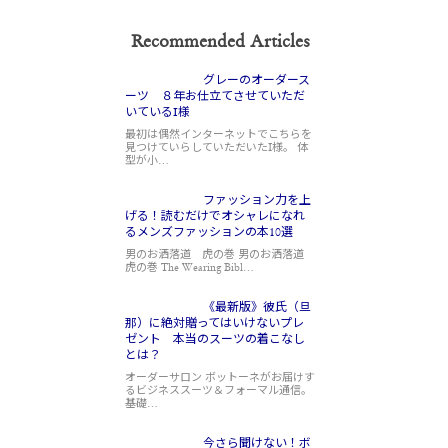
Recommended Articles
グレーのオーダース
ーツ ８年お仕立てさせていただ
いているI様
最初は偶然インターネットでこちらを
見つけていらしていただいたI様。 体
型が小…
ファッション力を上
げる！読むだけでオシャレになれ
るメンズファッションの本10選
男のお洒落道 虎の巻 男のお洒落道
虎の巻 The Wearing Bibl…
《最新版》彼氏（旦
那）に絶対贈ってはいけないプレ
ゼント 本当のスーツの着こなし
とは？
オーダーサロン ボットーネがお届けす
るビジネススーツ＆フォーマル通信。
基礎…
今さら聞けない！ボ