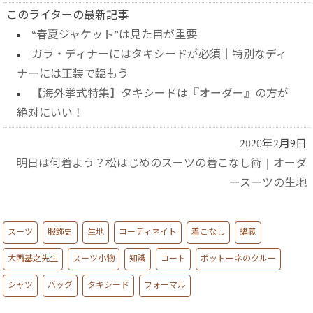
このライターの最新記事
“春夏ジャケット”は見た目が重要
ガラ・ディナーにはタキシードが必須｜特別なディ
ナーには正装で臨もう
【海外挙式特集】タキシードは『オーダー』の方が
絶対にいい！
2020年2月9日
明日は何着よう？松はじめのスーツの着こなし術
|
オーダ
ースーツの生地
スーツ
服飾史
生地
コーディネイト
着こなし
講義
大西基之先生
スーツ小物
知識
コート
ボットーネのクルー
シャツ
バッグ
タキシード
フォーマル