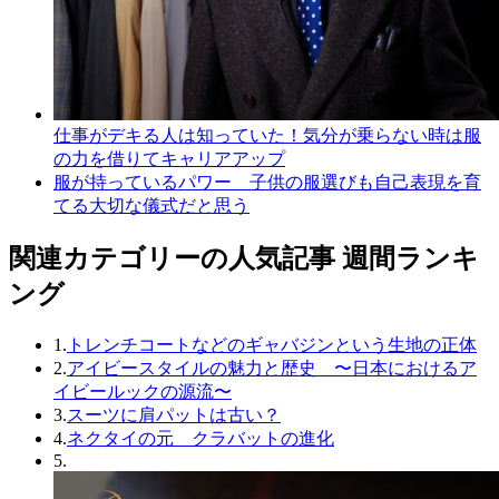
仕事がデキる人は知っていた！気分が乗らない時は服
の力を借りてキャリアアップ
服が持っているパワー 子供の服選びも自己表現を育
てる大切な儀式だと思う
関連カテゴリーの人気記事 週間ランキ
ング
1.
トレンチコートなどのギャバジンという生地の正体
2.
アイビースタイルの魅力と歴史 〜日本におけるア
イビールックの源流〜
3.
スーツに肩パットは古い？
4.
ネクタイの元 クラバットの進化
5.