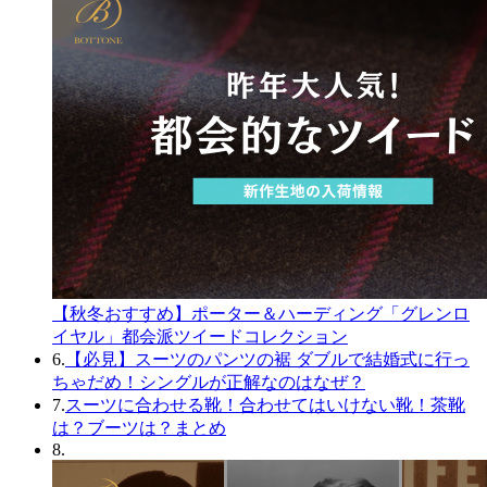
【秋冬おすすめ】ポーター＆ハーディング「グレンロ
イヤル」都会派ツイードコレクション
6.
【必見】スーツのパンツの裾 ダブルで結婚式に行っ
ちゃだめ！シングルが正解なのはなぜ？
7.
スーツに合わせる靴！合わせてはいけない靴！茶靴
は？ブーツは？まとめ
8.