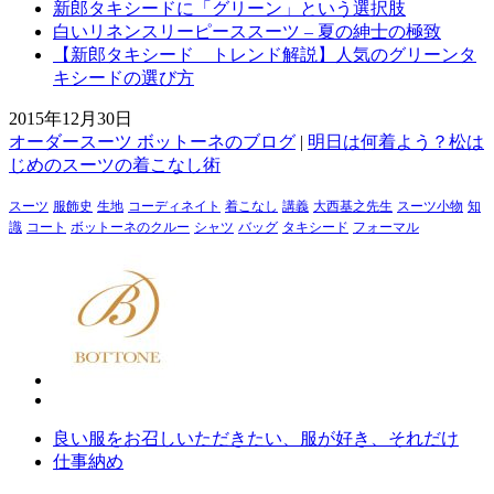
新郎タキシードに「グリーン」という選択肢
白いリネンスリーピーススーツ – 夏の紳士の極致
【新郎タキシード トレンド解説】人気のグリーンタ
キシードの選び方
2015年12月30日
オーダースーツ ボットーネのブログ
|
明日は何着よう？松は
じめのスーツの着こなし術
スーツ
服飾史
生地
コーディネイト
着こなし
講義
大西基之先生
スーツ小物
知
識
コート
ボットーネのクルー
シャツ
バッグ
タキシード
フォーマル
良い服をお召しいただきたい、服が好き、それだけ
仕事納め