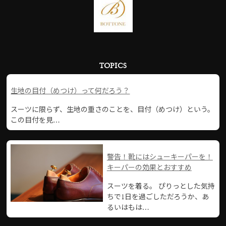
TOPICS
生地の目付（めつけ）って何だろう？
スーツに限らず、生地の重さのことを、目付（めつけ）という。
この目付を見…
警告！靴にはシューキーパーを！
キーパーの効果とおすすめ
スーツを着る。 ぴりっとした気持
ちで1日を過ごしただろうか、あ
るいはもは…