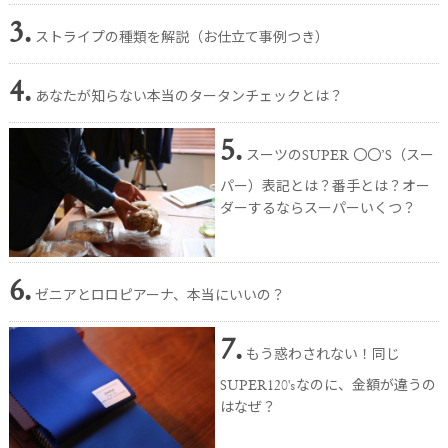
3.
ストライプの種類を解説（お仕立て事例つき）
4.
あなたが知らない本当のタータンチェックとは？
5.
スーツのSUPER 〇〇’S（スー
パー）表記とは？番手とは？オー
ダーするならスーパーいくつ？
6.
ゼニアとロロピアーナ、本当にいいの？
7.
もう惑わされない！同じ
SUPER120'sなのに、金額が違うの
はなぜ？