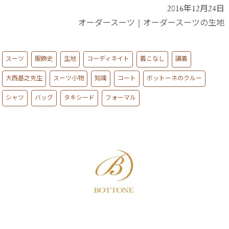
2016年12月24日
オーダースーツ
|
オーダースーツの生地
スーツ
服飾史
生地
コーディネイト
着こなし
講義
大西基之先生
スーツ小物
知識
コート
ボットーネのクルー
シャツ
バッグ
タキシード
フォーマル